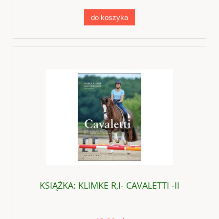
do koszyka
KSIĄŻKA: KLIMKE R,I- CAVALETTI -II