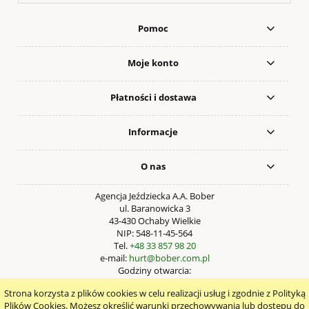
Pomoc
Moje konto
Płatności i dostawa
Informacje
O nas
Agencja Jeździecka A.A. Bober
ul. Baranowicka 3
43-430 Ochaby Wielkie
NIP: 548-11-45-564
Tel.
+48 33 857 98 20
e-mail:
hurt@bober.com.pl
Godziny otwarcia:
Pn – Pt: 9:00 – 17:00
Strona korzysta z plików cookies w celu realizacji usług i zgodnie z Polityką
pokaż pełną wersję strony
Plików Cookies. Możesz określić warunki przechowywania lub dostępu do