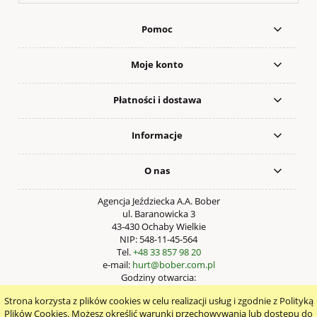
Pomoc
Moje konto
Płatności i dostawa
Informacje
O nas
Agencja Jeździecka A.A. Bober
ul. Baranowicka 3
43-430 Ochaby Wielkie
NIP: 548-11-45-564
Tel.
+48 33 857 98 20
e-mail:
hurt@bober.com.pl
Godziny otwarcia:
Pn – Pt: 9:00 – 17:00
Strona korzysta z plików cookies w celu realizacji usług i zgodnie z Polityką
pokaż pełną wersję strony
Plików Cookies. Możesz określić warunki przechowywania lub dostępu do