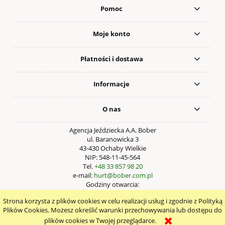
Pomoc
Moje konto
Płatności i dostawa
Informacje
O nas
Agencja Jeździecka A.A. Bober
ul. Baranowicka 3
43-430 Ochaby Wielkie
NIP: 548-11-45-564
Tel.
+48 33 857 98 20
e-mail:
hurt@bober.com.pl
Godziny otwarcia:
Pn – Pt: 9:00 – 17:00
Strona korzysta z plików cookies w celu realizacji usług i zgodnie z Polityką
pokaż pełną wersję strony
Plików Cookies. Możesz określić warunki przechowywania lub dostępu do
plików cookies w Twojej przeglądarce.
Sklep internetowy Shoper.pl