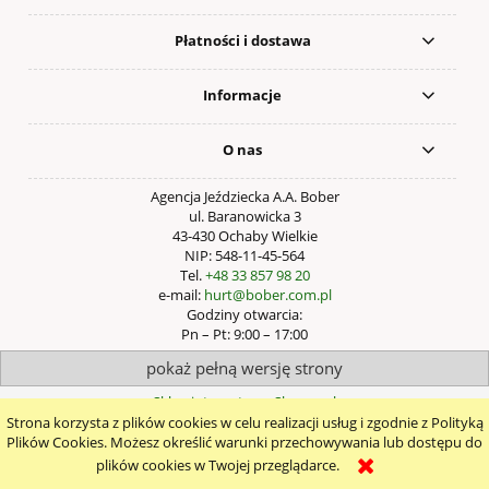
Płatności i dostawa
Informacje
O nas
Agencja Jeździecka A.A. Bober
ul. Baranowicka 3
43-430 Ochaby Wielkie
NIP: 548-11-45-564
Tel.
+48 33 857 98 20
e-mail:
hurt@bober.com.pl
Godziny otwarcia:
Pn – Pt: 9:00 – 17:00
pokaż pełną wersję strony
Sklep internetowy Shoper.pl
Strona korzysta z plików cookies w celu realizacji usług i zgodnie z Polityką
Plików Cookies. Możesz określić warunki przechowywania lub dostępu do
plików cookies w Twojej przeglądarce.