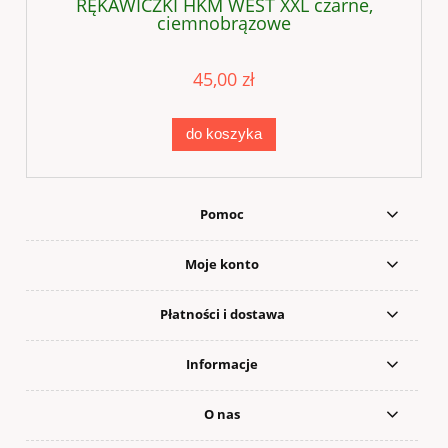
RĘKAWICZKI HKM WEST XXL czarne,
ciemnobrązowe
45,00 zł
do koszyka
Pomoc
Moje konto
Płatności i dostawa
Informacje
O nas