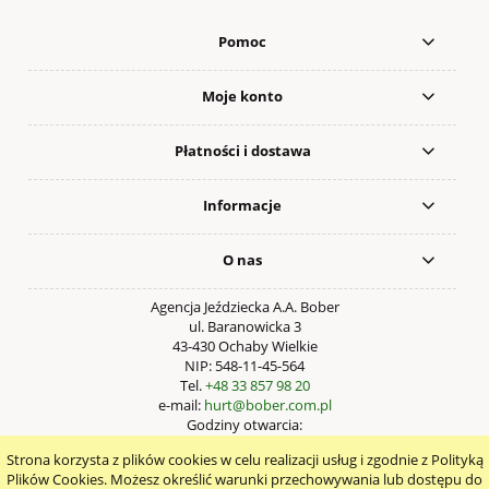
Pomoc
Moje konto
Płatności i dostawa
Informacje
O nas
Agencja Jeździecka A.A. Bober
ul. Baranowicka 3
43-430 Ochaby Wielkie
NIP: 548-11-45-564
Tel.
+48 33 857 98 20
e-mail:
hurt@bober.com.pl
Godziny otwarcia:
Pn – Pt: 9:00 – 17:00
Strona korzysta z plików cookies w celu realizacji usług i zgodnie z Polityką
pokaż pełną wersję strony
Plików Cookies. Możesz określić warunki przechowywania lub dostępu do