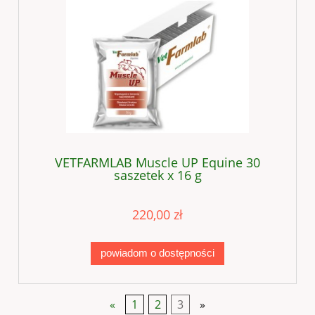
VETFARMLAB Muscle UP Equine 30
saszetek x 16 g
220,00 zł
powiadom o dostępności
«
1
2
3
»