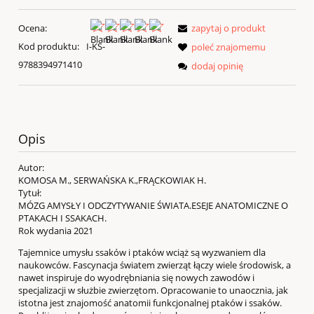
Ocena:
zapytaj o produkt
Kod produktu:
I-KS-
poleć znajomemu
9788394971410
dodaj opinię
Opis
Autor:
KOMOSA M., SERWAŃSKA K.,FRĄCKOWIAK H.
Tytuł:
MÓZG AMYSŁY I ODCZYTYWANIE ŚWIATA.ESEJE ANATOMICZNE O
PTAKACH I SSAKACH.
Rok wydania 2021
Tajemnice umysłu ssaków i ptaków wciąż są wyzwaniem dla
naukowców. Fascynacja światem zwierząt łączy wiele środowisk, a
nawet inspiruje do wyodrębniania się nowych zawodów i
specjalizacji w służbie zwierzętom. Opracowanie to unaocznia, jak
istotna jest znajomość anatomii funkcjonalnej ptaków i ssaków.