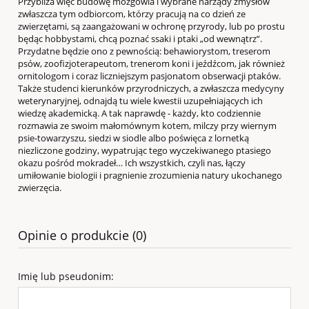
Przybliża więc budowę mózgowia i wybrane narządy zmysłów
zwłaszcza tym odbiorcom, którzy pracują na co dzień ze
zwierzętami, są zaangażowani w ochronę przyrody, lub po prostu
będąc hobbystami, chcą poznać ssaki i ptaki „od wewnątrz”.
Przydatne będzie ono z pewnością: behawiorystom, treserom
psów, zoofizjoterapeutom, trenerom koni i jeźdźcom, jak również
ornitologom i coraz liczniejszym pasjonatom obserwacji ptaków.
Także studenci kierunków przyrodniczych, a zwłaszcza medycyny
weterynaryjnej, odnajdą tu wiele kwestii uzupełniających ich
wiedzę akademicką. A tak naprawdę - każdy, kto codziennie
rozmawia ze swoim małomównym kotem, milczy przy wiernym
psie-towarzyszu, siedzi w siodle albo poświęca z lornetką
niezliczone godziny, wypatrując tego wyczekiwanego ptasiego
okazu pośród mokradeł… Ich wszystkich, czyli nas, łączy
umiłowanie biologii i pragnienie zrozumienia natury ukochanego
zwierzęcia.
Opinie o produkcie (0)
Imię lub pseudonim: