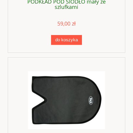
PODKŁAD POD SIODŁO mały ze
szlufkami
59,00 zł
do koszyka