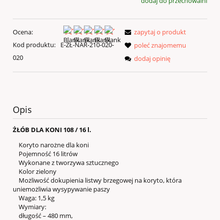
dodaj do przechowalni
Ocena:
zapytaj o produkt
Kod produktu:
E-ŻŁ-NAR-210-020-
poleć znajomemu
020
dodaj opinię
Opis
ŻŁÓB DLA KONI 108 / 16 l.
Koryto narożne dla koni
Pojemność 16 litrów
Wykonane z tworzywa sztucznego
Kolor zielony
Możliwość dokupienia listwy brzegowej na koryto, która
uniemożliwia wysypywanie paszy
Waga: 1,5 kg
Wymiary:
długość – 480 mm,