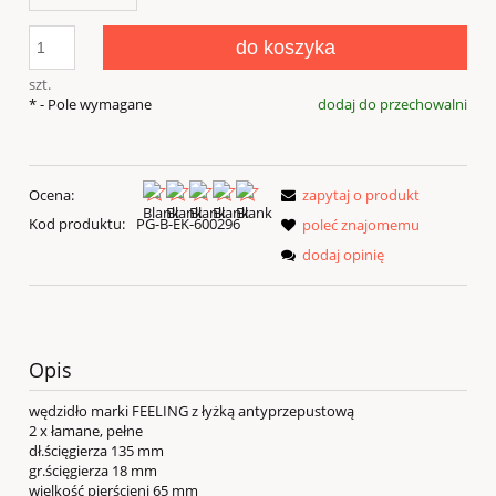
do koszyka
szt.
*
- Pole wymagane
dodaj do przechowalni
Ocena:
zapytaj o produkt
Kod produktu:
PG-B-EK-600296
poleć znajomemu
dodaj opinię
Opis
wędzidło marki FEELING z łyżką antyprzepustową
2 x łamane, pełne
dł.ścięgierza 135 mm
gr.ścięgierza 18 mm
wielkość pierścieni 65 mm