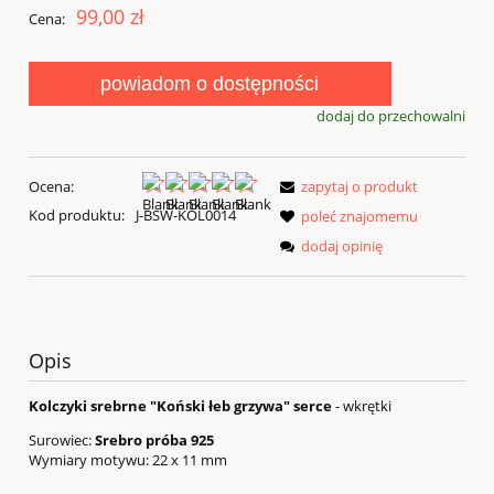
99,00 zł
Cena:
powiadom o dostępności
dodaj do przechowalni
Ocena:
zapytaj o produkt
Kod produktu:
J-BSW-KOL0014
poleć znajomemu
dodaj opinię
Opis
Kolczyki srebrne "Koński łeb grzywa" serce
- wkrętki
Surowiec:
Srebro próba 925
Wymiary motywu: 22 x 11 mm