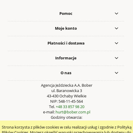
Pomoc
Moje konto
Płatności i dostawa
Informacje
O nas
Agencja Jeździecka A.A. Bober
ul. Baranowicka 3
43-430 Ochaby Wielkie
NIP: 548-11-45-564
Tel.
+48 33 857 98 20
e-mail:
hurt@bober.com.pl
Godziny otwarcia:
Pn – Pt: 9:00 – 17:00
Strona korzysta z plików cookies w celu realizacji usług i zgodnie z Polityką
pokaż pełną wersję strony
Plików Cookies. Możesz określić warunki przechowywania lub dostępu do