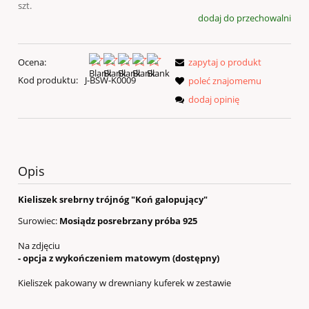
szt.
dodaj do przechowalni
Ocena:
zapytaj o produkt
Kod produktu:
J-BSW-K0009
poleć znajomemu
dodaj opinię
Opis
Kieliszek srebrny trójnóg "Koń galopujący"
Surowiec:
Mosiądz posrebrzany próba 925
Na zdjęciu
- opcja z wykończeniem matowym (dostępny)
Kieliszek pakowany w drewniany kuferek w zestawie