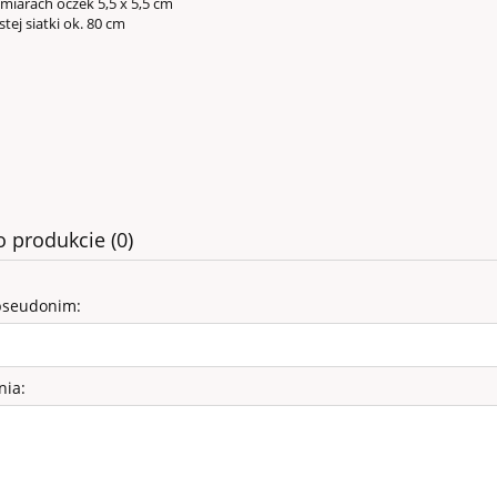
miarach oczek 5,5 x 5,5 cm
tej siatki ok. 80 cm
o produkcie (0)
pseudonim:
SY WELUROWE - K
rowe (obw.38, wys.47)
nia:
99,00 zł
140,40 zł
 regularna:
do koszyka