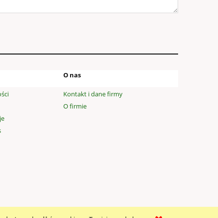
O nas
ści
Kontakt i dane firmy
O firmie
je
s