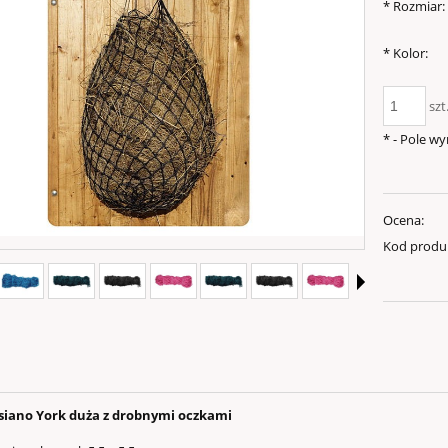
*
Rozmiar:
*
Kolor:
szt
*
- Pole w
Ocena:
Kod produ
 siano York duża z drobnymi oczkami