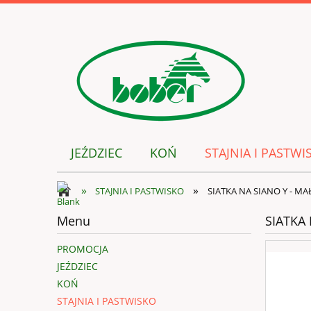
JEŹDZIEC
KOŃ
STAJNIA I PASTWI
»
»
STAJNIA I PASTWISKO
SIATKA NA SIANO Y - MA
Menu
SIATKA
PROMOCJA
JEŹDZIEC
KOŃ
STAJNIA I PASTWISKO