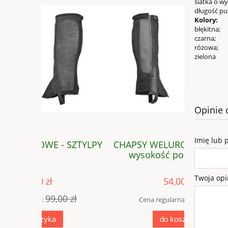
siatka o wy
długość pus
Kolory:
błękitna;
czarna;
różowa;
zielona
Opinie 
Imię lub 
SZTYLPY
CHAPSY WELUROWE - SZTYLPY
CHAP
wysokość poniżej 30cm
niewymia
Twoja opi
54,00 zł
 zł
99,00 zł
Cena regularna:
Cena
do koszyka