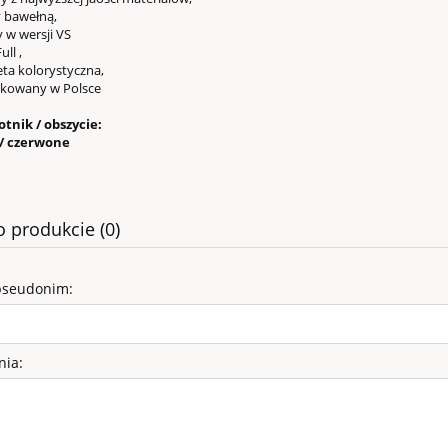
bawełną,
w wersji VS
ll ,
a kolorystyczna,
owany w Polsce
tnik / obszycie:
/ czerwone
o produkcie (0)
pseudonim:
nia: