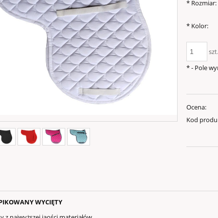
*
Rozmiar:
*
Kolor:
szt
*
- Pole w
Ocena:
Kod produ
PIKOWANY WYCIĘTY
 najwyższej jaości materiałów,