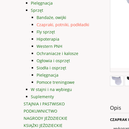
Pielęgnacja
Sprzęt
Bandaże, owijki
Czapraki, potniki, podkładki
Fly sprzęt
Hipoterapia
Western PNH
Ochraniacze i kalosze
Ogłowia i osprzęt
Siodła i osprzęt
Pielęgnacja
Pomoce treningowe
W stajni i na wybiegu
Suplementy
STAJNIA I PASTWISKO
Opis
PODKUWNICTWO
NAGRODY JEŹDZIECKIE
CZAPRAK 
KSIĄŻKI JEŹDZIECKIE
wykonany z