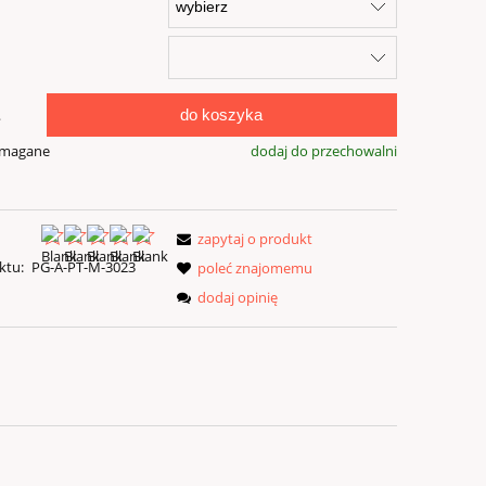
do koszyka
.
ymagane
dodaj do przechowalni
zapytaj o produkt
ktu:
PG-A-PT-M-3023
poleć znajomemu
dodaj opinię