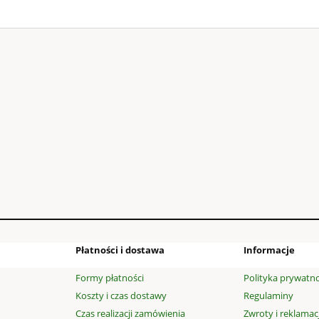
WELUROWE - SZTYLPY
kość poniżej 30cm
54,00 zł
99,00 zł
a regularna:
do koszyka
Płatności i dostawa
Informacje
Formy płatności
Polityka prywatno
Koszty i czas dostawy
Regulaminy
Czas realizacji zamówienia
Zwroty i reklamac