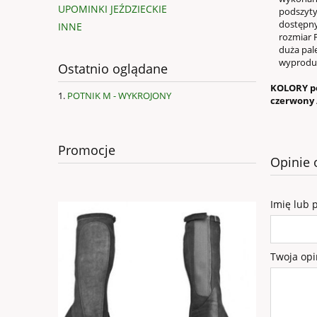
UPOMINKI JEŹDZIECKIE
podszyty 
dostępny 
INNE
rozmiar Fu
duża palet
wyproduk
Ostatnio oglądane
KOLORY po
POTNIK M - WYKROJONY
czerwony 
Promocje
Opinie 
Imię lub 
Twoja opi