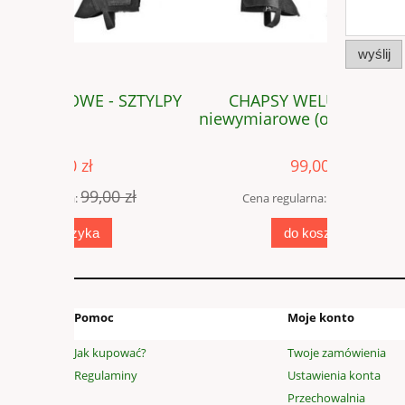
wyślij
SZTYLPY
CHAPSY WELUROWE - K
CHAPSY 
niewymiarowe (obw.38, wys.47)
wyso
99,00 zł
 zł
140,40 zł
Cena regularna:
Cen
do koszyka
Pomoc
Moje konto
Jak kupować?
Twoje zamówienia
Regulaminy
Ustawienia konta
Przechowalnia