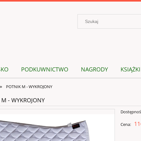
SKO
PODKUWNICTWO
NAGRODY
KSIĄŻKI
»
POTNIK M - WYKROJONY
 M - WYKROJONY
Dostępnoś
11
Cena: