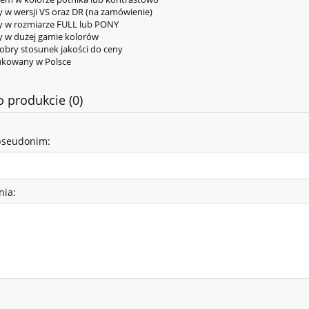
 wersji VS oraz DR (na zamówienie)
w rozmiarze FULL lub PONY
w dużej gamie kolorów
ry stosunek jakości do ceny
owany w Polsce
o produkcie (0)
pseudonim:
nia:
SY WELUROWE - K
rowe (obw.38, wys.47)
99,00 zł
140,40 zł
 regularna: