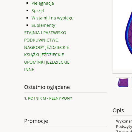
Pielęgnacja
Sprzęt
W stajni i na wybiegu
Suplementy
STAJNIA I PASTWISKO
PODKUWNICTWO
NAGRODY JEŹDZIECKIE
KSIĄŻKI JEŹDZIECKIE
UPOMINKI JEŹDZIECKIE
INNE
Ostatnio oglądane
POTNIK M - PEŁNY PONY
Opis
Promocje
Wykonany z
Podszyty
Z obszycie