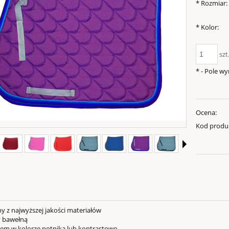
*
Rozmiar:
*
Kolor:
szt
*
- Pole w
Ocena:
Kod produ
 najwyższej jakości materiałów
 bawełną
m w kolorze potnika lub kontrastowo