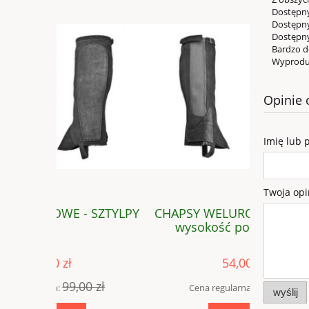
Dostępny w
Dostępny 
Dostępny 
Bardzo dob
Wyproduk
Opinie 
Imię lub 
Twoja opi
SZTYLPY
CHAPSY WELUROWE - SZTYLPY
CHAP
wysokość poniżej 30cm
niewymia
54,00 zł
 zł
99,00 zł
Cena regularna:
Cena
wyślij