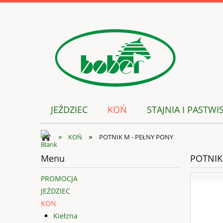
JEŹDZIEC
KOŃ
STAJNIA I PASTWI
»
»
KOŃ
POTNIK M - PEŁNY PONY
Menu
POTNIK
PROMOCJA
JEŹDZIEC
KOŃ
Kiełzna