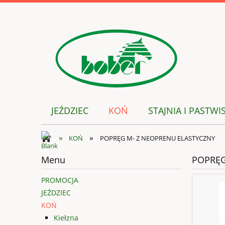
JEŹDZIEC
KOŃ
STAJNIA I PASTWI
»
»
KOŃ
POPRĘG M- Z NEOPRENU ELASTYCZNY
Menu
POPRĘG
PROMOCJA
JEŹDZIEC
KOŃ
Kiełzna