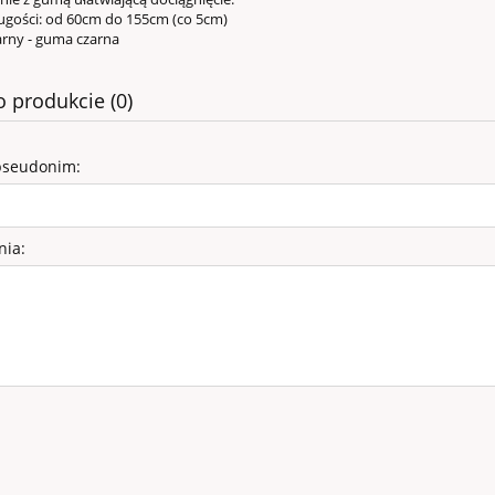
ugości: od 60cm do 155cm (co 5cm)
rny - guma czarna
o produkcie (0)
pseudonim:
nia:
SY WELUROWE - K
rowe (obw.38, wys.47)
99,00 zł
140,40 zł
 regularna: