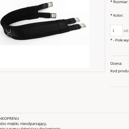
*
Rozmiar:
*
Kolor:
szt
*
- Pole w
Ocena:
Kod produ
 NEOPRENU
dzo miękki, nieodparzający,
nie z gumą ułatwiającą dociągnięcie.