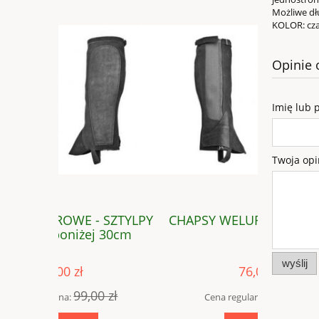
Możliwe dł
KOLOR: cza
Opinie 
Imię lub 
Twoja opi
SZTYLPY
CHAPSY WELUROWE - SZTYLPY
CHAP
 30cm
niewymia
wyślij
76,00 zł
 zł
99,00 zł
Cena regularna:
Cena