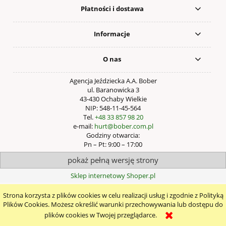
Płatności i dostawa
Informacje
O nas
Agencja Jeździecka A.A. Bober
ul. Baranowicka 3
43-430 Ochaby Wielkie
NIP: 548-11-45-564
Tel.
+48 33 857 98 20
e-mail:
hurt@bober.com.pl
Godziny otwarcia:
Pn – Pt: 9:00 – 17:00
pokaż pełną wersję strony
Sklep internetowy Shoper.pl
Strona korzysta z plików cookies w celu realizacji usług i zgodnie z Polityką
Plików Cookies. Możesz określić warunki przechowywania lub dostępu do
plików cookies w Twojej przeglądarce.