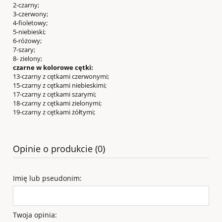
2-czarny;
3-czerwony;
4-fioletowy;
5-niebieski;
6-różowy;
7-szary;
8- zielony;
czarne w kolorowe cętki:
13-czarny z cętkami czerwonymi;
15-czarny z cętkami niebieskimi;
17-czarny z cętkami szarymi;
18-czarny z cętkami zielonymi;
19-czarny z cętkami żółtymi;
Opinie o produkcie (0)
Imię lub pseudonim:
Twoja opinia: