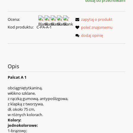
dodaj do przechowalni
Ocena:
zapytaj o produkt
Kod produktu:
C-PA-A-1
poleć znajomemu
dodaj opinię
Opis
Palcat A 1
obciągniętytkaniną,
włókno szklane,
z rączką gumową, antypoślizgowa,
z klapką z tworzywa,
dł. około 75 cm,
w różnych kolorach.
Kolory:
jednokolorowe:
1-brązowy;