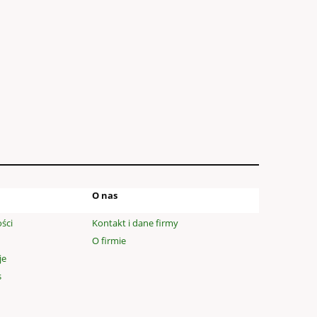
O nas
ści
Kontakt i dane firmy
O firmie
je
s