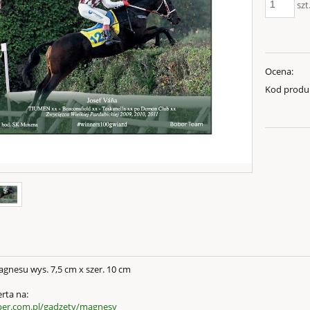
szt
Ocena:
Kod produ
gnesu wys. 7,5 cm x szer. 10 cm
rta na:
ber.com.pl/gadzety/magnesy