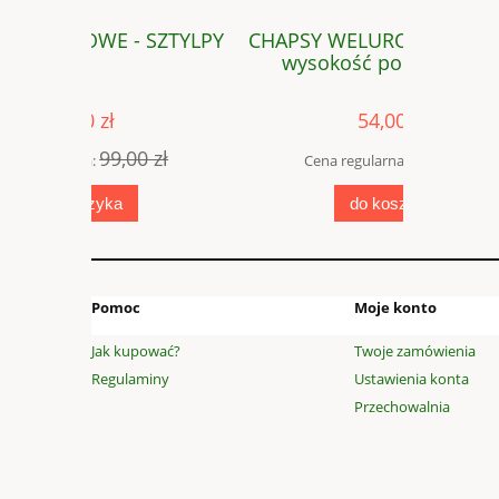
SZTYLPY
CHAPSY WELUROWE - SZTYLPY
CHAP
wysokość poniżej 30cm
niewymia
54,00 zł
 zł
99,00 zł
Cena regularna:
Cena
do koszyka
Pomoc
Moje konto
Jak kupować?
Twoje zamówienia
Regulaminy
Ustawienia konta
Przechowalnia