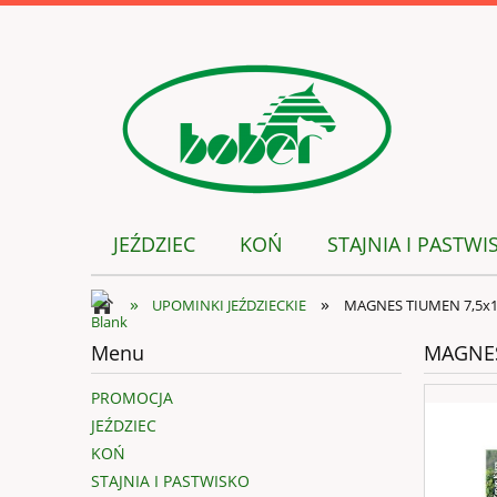
JEŹDZIEC
KOŃ
STAJNIA I PASTWI
»
»
UPOMINKI JEŹDZIECKIE
MAGNES TIUMEN 7,5x
Menu
MAGNES
PROMOCJA
JEŹDZIEC
KOŃ
STAJNIA I PASTWISKO