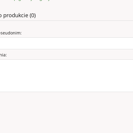
o produkcie (0)
pseudonim:
nia: