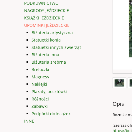
PODKUWNICTWO
NAGRODY JEŹDZIECKIE
KSIĄŻKI JEŹDZIECKIE
UPOMINKI JEŹDZIECKIE
Biżuteria artystyczna
Statuetki konia
Statuetki innych zwierząt
Biżuteria inna
Biżuteria srebrna
Breloczki
Magnesy
Naklejki
Plakaty, pocztówki
Różności
Opis
Zabawki
Podpórki do książek
Rozmiar ma
INNE
Szersza ofe
https://bo