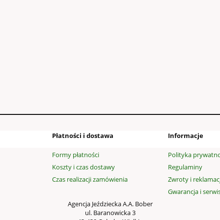
SY WELUROWE - K
rowe (obw.38, wys.47)
99,00 zł
140,40 zł
 regularna:
do koszyka
Płatności i dostawa
Informacje
Formy płatności
Polityka prywatno
Koszty i czas dostawy
Regulaminy
Czas realizacji zamówienia
Zwroty i reklamac
Gwarancja i serwi
Agencja Jeździecka A.A. Bober
ul. Baranowicka 3