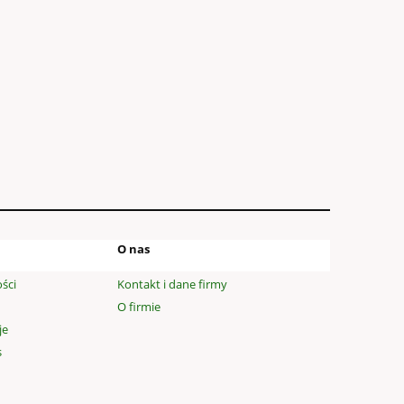
O nas
ści
Kontakt i dane firmy
O firmie
je
s