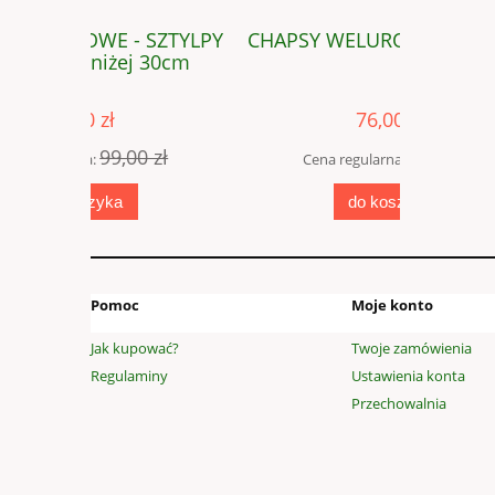
SZTYLPY
CHAPSY WELUROWE - SZTYLPY
CHAP
 30cm
niewymia
76,00 zł
 zł
99,00 zł
Cena regularna:
Cena
do koszyka
Pomoc
Moje konto
Jak kupować?
Twoje zamówienia
Regulaminy
Ustawienia konta
Przechowalnia