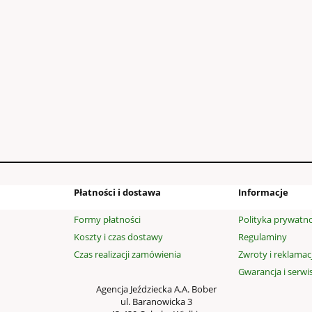
SY WELUROWE - K
rowe (obw.38, wys.47)
99,00 zł
140,40 zł
 regularna:
do koszyka
Płatności i dostawa
Informacje
Formy płatności
Polityka prywatno
Koszty i czas dostawy
Regulaminy
Czas realizacji zamówienia
Zwroty i reklamac
Gwarancja i serwi
Agencja Jeździecka A.A. Bober
ul. Baranowicka 3