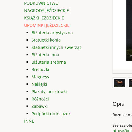
PODKUWNICTWO
NAGRODY JEŹDZIECKIE
KSIĄŻKI JEŹDZIECKIE
UPOMINKI JEŹDZIECKIE
Biżuteria artystyczna
Statuetki konia
Statuetki innych zwierząt
Biżuteria inna
Biżuteria srebrna
Breloczki
Magnesy
Naklejki
Plakaty, pocztówki
Różności
Opis
Zabawki
Podpórki do książek
Rozmiar ma
INNE
Szersza ofe
https://bo