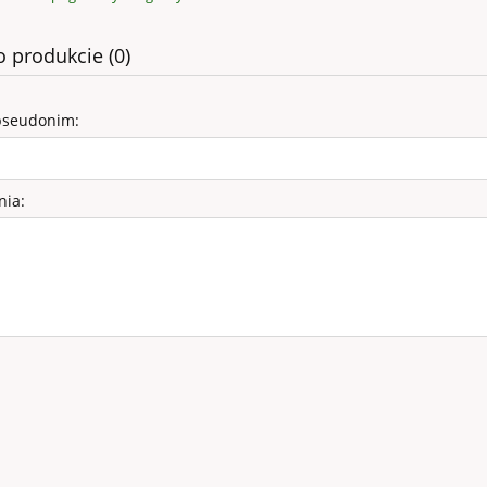
o produkcie (0)
pseudonim:
nia: