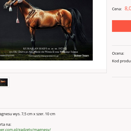
8,
Cena:
Ocena:
Kod produ
gnesu wys. 7,5 cm x szer. 10 cm
rta na:
ber.com.pl/gadzety/magnesy/