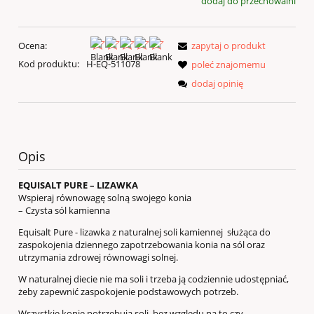
dodaj do przechowalni
Ocena:
zapytaj o produkt
Kod produktu:
H-EQ-511078
poleć znajomemu
dodaj opinię
Opis
EQUISALT PURE – LIZAWKA
Wspieraj równowagę solną swojego konia
– Czysta sól kamienna
Equisalt Pure - lizawka z naturalnej soli kamiennej służąca do
zaspokojenia dziennego zapotrzebowania konia na sól oraz
utrzymania zdrowej równowagi solnej.
W naturalnej diecie nie ma soli i trzeba ją codziennie udostępniać,
żeby zapewnić zaspokojenie podstawowych potrzeb.
Wszystkie konie potrzebują soli, bez względu na to czy