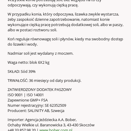
odpoczywają, czy wykonują ciężką pracę.
W przypadku konia, który odpoczywa, lizawka zwykle wystarcza,
żeby zaspokoić dzienne zapotrzebowanie, natomiast konie
wykonujące ciężką pracę potrzebują dodatkowej soli, albo w paszy,
albo w postaci roztworu soli.
Koń reguluje równowagę soli i płynów, kiedy ma swobodny dostęp
do lizawki i wody.
Nadmiar soli jest wydalany z moczem.
Waga netto: blok 6X2 kg
SKŁAD: Sód 39%
TRWAŁOŚĆ: 36 miesięcy od daty produkcji.
ZATWIERDZONY DODATEK PASZOWY
ISO 9001 | ISO 14001
Zapewnione GMP+ FSA
Numer rejestracyjny: SE 62352509
Producent: SALINITY AB, Szwecja
Importer: Agencja Jeździecka A.A. Bober,
Ochaby Wielkie ul. Baranowicka 3, 43-430 Skoczów
+48 33 857 98 20 |
www.bober.com.pl