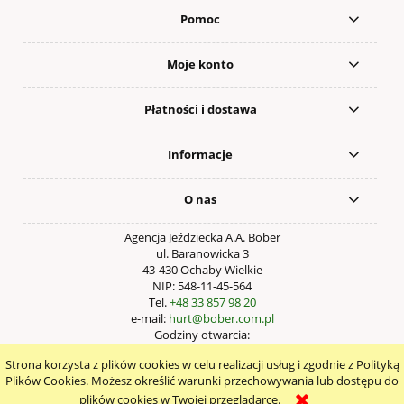
Pomoc
Moje konto
Płatności i dostawa
Informacje
O nas
Agencja Jeździecka A.A. Bober
ul. Baranowicka 3
43-430 Ochaby Wielkie
NIP: 548-11-45-564
Tel.
+48 33 857 98 20
e-mail:
hurt@bober.com.pl
Godziny otwarcia:
Pn – Pt: 9:00 – 17:00
Strona korzysta z plików cookies w celu realizacji usług i zgodnie z Polityką
pokaż pełną wersję strony
Plików Cookies. Możesz określić warunki przechowywania lub dostępu do
plików cookies w Twojej przeglądarce.