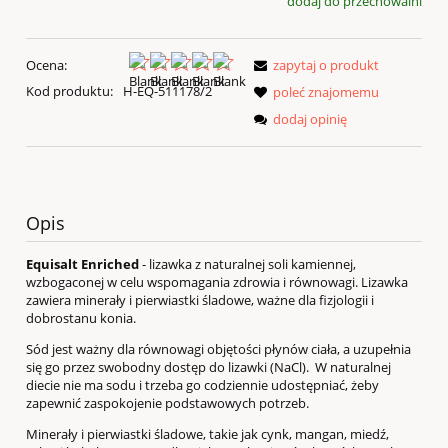
dodaj do przechowalni
Ocena:
zapytaj o produkt
Kod produktu:
H-EQ-511178/2
poleć znajomemu
dodaj opinię
Opis
Equisalt Enriched
- lizawka z naturalnej soli kamiennej,
wzbogaconej w celu wspomagania zdrowia i równowagi. Lizawka
zawiera minerały i pierwiastki śladowe, ważne dla fizjologii i
dobrostanu konia.
Sód jest ważny dla równowagi objętości płynów ciała, a uzupełnia
się go przez swobodny dostęp do lizawki (NaCl). W naturalnej
diecie nie ma sodu i trzeba go codziennie udostępniać, żeby
zapewnić zaspokojenie podstawowych potrzeb.
Minerały i pierwiastki śladowe, takie jak cynk, mangan, miedź,