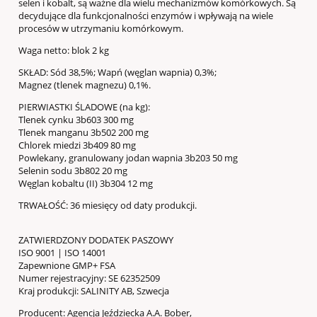
selen i kobalt, są ważne dla wielu mechanizmów komórkowych. Są
decydujące dla funkcjonalności enzymów i wpływają na wiele
procesów w utrzymaniu komórkowym.
Waga netto: blok 2 kg
SKŁAD: Sód 38,5%; Wapń (węglan wapnia) 0,3%;
Magnez (tlenek magnezu) 0,1%.
PIERWIASTKI ŚLADOWE (na kg):
Tlenek cynku 3b603 300 mg
Tlenek manganu 3b502 200 mg
Chlorek miedzi 3b409 80 mg
Powlekany, granulowany jodan wapnia 3b203 50 mg
Selenin sodu 3b802 20 mg
Węglan kobaltu (II) 3b304 12 mg
TRWAŁOŚĆ: 36 miesięcy od daty produkcji.
ZATWIERDZONY DODATEK PASZOWY
ISO 9001 | ISO 14001
Zapewnione GMP+ FSA
Numer rejestracyjny: SE 62352509
Kraj produkcji: SALINITY AB, Szwecja
Producent: Agencja Jeździecka A.A. Bober,