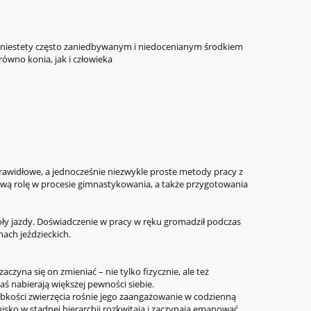
m niestety często zaniedbywanym i niedocenianym środkiem
ówno konia, jak i człowieka
prawidłowe, a jednocześnie niezwykle proste metody pracy z
ą rolę w procesie gimnastykowania, a także przygotowania
zkoły jazdy. Doświadczenie w pracy w ręku gromadził podczas
ach jeździeckich.
yna się on zmieniać – nie tylko fizycznie, ale też
zaś nabierają większej pewności siebie.
kości zwierzęcia rośnie jego zaangażowanie w codzienną
isko w stadnej hierarchii rozkwitają i zaczynają emanować