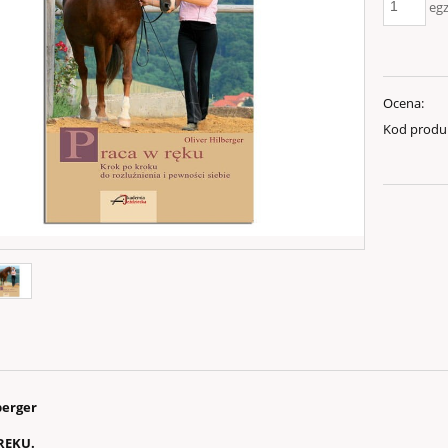
egz
Ocena:
Kod produ
berger
RĘKU.