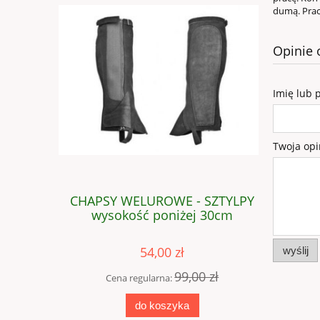
dumą. Prac
Opinie 
Imię lub 
Twoja opi
 - K
CHAPSY WELUROWE - SZTYLPY
CHAPSY 
, wys.47)
wysokość poniżej 30cm
54,00 zł
wyślij
0 zł
99,00 zł
Cena regularna:
Cen
do koszyka