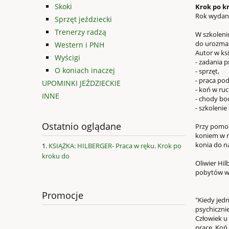
Skoki
Krok po kr
Rok wydan
Sprzęt jeździecki
Trenerzy radzą
W szkoleni
do urozmai
Western i PNH
Autor w ks
Wyścigi
- zadania p
O koniach inaczej
- sprzęt,
- praca po
UPOMINKI JEŹDZIECKIE
- koń w ruc
INNE
- chody boc
- szkoleni
Ostatnio oglądane
Przy pomoc
koniem w r
konia do na
KSIĄŻKA: HILBERGER- Praca w ręku. Krok po
kroku do
Oliwier Hil
pobytów we
Promocje
"Kiedy jed
psychicznie
Człowiek u
pracę. Koń