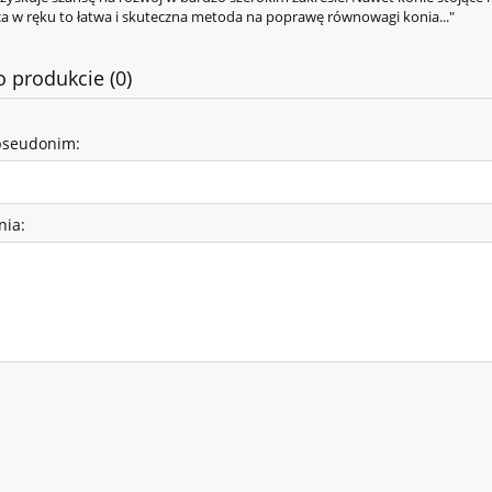
a w ręku to łatwa i skuteczna metoda na poprawę równowagi konia..."
o produkcie (0)
pseudonim:
nia:
WELUROWE - SZTYLPY
76,00 zł
99,00 zł
a regularna:
do koszyka