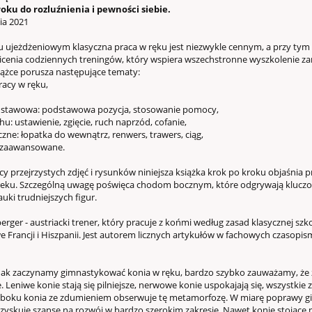
oku do rozluźnienia i pewności siebie.
ia 2021
u ujeżdżeniowym klasyczna praca w ręku jest niezwykle cennym, a przy ty
cenia codziennych treningów, który wspiera wszechstronne wyszkolenie zar
iążce porusza następujące tematy:
racy w ręku,
dstawowa: podstawowa pozycja, stosowanie pomocy,
hu: ustawienie, zgięcie, ruch naprzód, cofanie,
zne: łopatka do wewnątrz, renwers, trawers, ciąg,
e zaawansowane.
y przejrzystych zdjęć i rysunków niniejsza książka krok po kroku objaśnia 
eku. Szczególną uwagę poświęca chodom bocznym, które odgrywają kluczow
uki trudniejszych figur.
berger - austriacki trener, który pracuje z końmi według zasad klasycznej s
 Francji i Hiszpanii. Jest autorem licznych artykułów w fachowych czasopism
nak zaczynamy gimnastykować konia w ręku, bardzo szybko zauważamy, że zacz
. Leniwe konie stają się pilniejsze, nerwowe konie uspokajają się, wszystkie 
 boku konia ze zdumieniem obserwuje tę metamorfozę. W miarę poprawy gib
 zyskuje szansę na rozwój w bardzo szerokim zakresie. Nawet konie stojące n