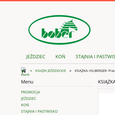
JEŹDZIEC
KOŃ
STAJNIA I PASTWI
»
»
KSIĄŻKI JEŹDZIECKIE
KSIĄŻKA: HILBERGER- Prac
Menu
KSIĄŻKA
PROMOCJA
JEŹDZIEC
KOŃ
STAJNIA I PASTWISKO