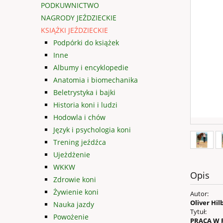
PODKUWNICTWO
NAGRODY JEŹDZIECKIE
KSIĄŻKI JEŹDZIECKIE
Podpórki do książek
Inne
Albumy i encyklopedie
Anatomia i biomechanika
Beletrystyka i bajki
Historia koni i ludzi
Hodowla i chów
Język i psychologia koni
Trening jeźdźca
Ujeżdżenie
WKKW
Opis
Zdrowie koni
Żywienie koni
Autor:
Oliver Hil
Nauka jazdy
Tytuł:
Powożenie
PRACA W 