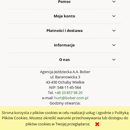
Pomoc
Moje konto
Płatności i dostawa
Informacje
O nas
Agencja Jeździecka A.A. Bober
ul. Baranowicka 3
43-430 Ochaby Wielkie
NIP: 548-11-45-564
Tel.
+48 33 857 98 20
e-mail:
hurt@bober.com.pl
Godziny otwarcia:
Pn – Pt: 9:00 – 17:00
Strona korzysta z plików cookies w celu realizacji usług i zgodnie z Polityką
pokaż pełną wersję strony
Plików Cookies. Możesz określić warunki przechowywania lub dostępu do
plików cookies w Twojej przeglądarce.
Sklep internetowy Shoper.pl