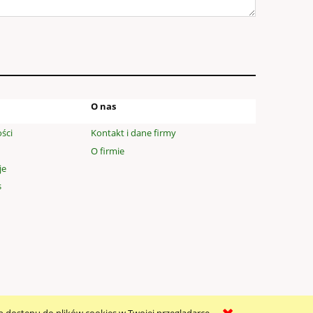
O nas
ści
Kontakt i dane firmy
O firmie
je
s