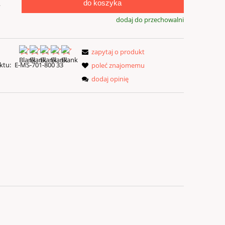
do koszyka
.
dodaj do przechowalni
zapytaj o produkt
ktu:
E-MS-701-800 33
poleć znajomemu
dodaj opinię