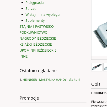
Pielęgnacja
Sprzęt
W stajni i na wybiegu
Suplementy
STAJNIA I PASTWISKO
PODKUWNICTWO
NAGRODY JEŹDZIECKIE
KSIĄŻKI JEŹDZIECKIE
UPOMINKI JEŹDZIECKIE
INNE
Ostatnio oglądane
HEINIGER - MASZYNKA HANDY - dla koni
Opis
HEINIGER 
Promocje
Pierwsza t
zaprojekto