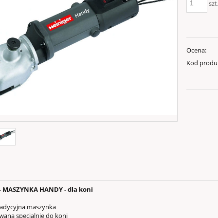
szt
Ocena:
Kod produ
- MASZYNKA HANDY - dla koni
radycyjna maszynka
wana specjalnie do koni