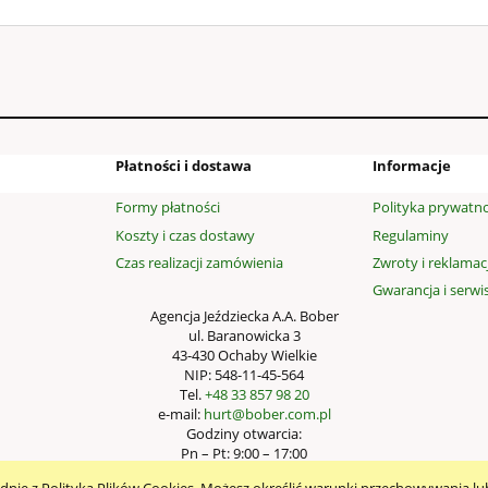
do koszyka
Płatności i dostawa
Informacje
Formy płatności
Polityka prywatno
Koszty i czas dostawy
Regulaminy
Czas realizacji zamówienia
Zwroty i reklamac
Gwarancja i serwi
Agencja Jeździecka A.A. Bober
ul. Baranowicka 3
43-430 Ochaby Wielkie
NIP: 548-11-45-564
Tel.
+48 33 857 98 20
e-mail:
hurt@bober.com.pl
Godziny otwarcia:
Pn – Pt: 9:00 – 17:00