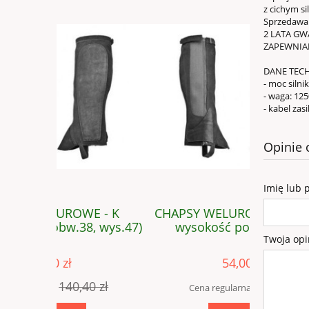
z cichym s
Sprzedawan
2 LATA GW
ZAPEWNIA
DANE TEC
- moc silni
- waga: 125
- kabel zasi
Opinie 
Imię lub 
 - K
CHAPSY WELUROWE - SZTYLPY
CHAPSY 
, wys.47)
wysokość poniżej 30cm
Twoja opi
54,00 zł
0 zł
99,00 zł
Cena regularna:
Cen