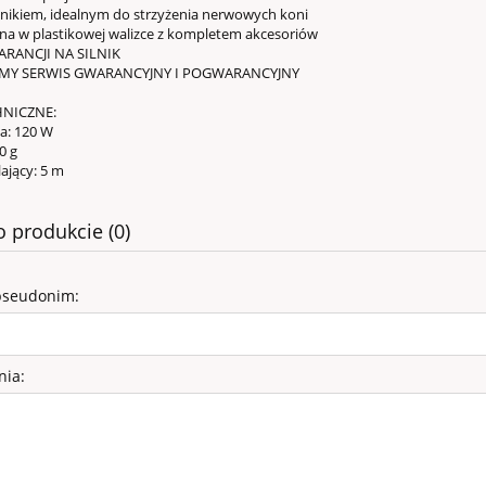
ilnikiem, idealnym do strzyżenia nerwowych koni
a w plastikowej walizce z kompletem akcesoriów
ARANCJI NA SILNIK
MY SERWIS GWARANCYJNY I POGWARANCYJNY
HNICZNE:
ka: 120 W
0 g
lający: 5 m
o produkcie (0)
pseudonim:
WELUROWE - SZTYLPY
nia:
76,00 zł
99,00 zł
a regularna: