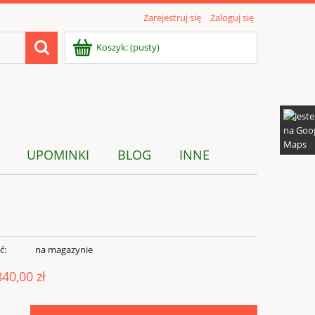
Zarejestruj się
Zaloguj się
Koszyk:
(pusty)
UPOMINKI
BLOG
INNE
ć:
na magazynie
840,00 zł