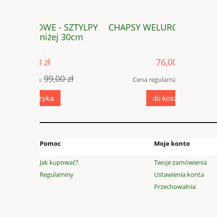
SZTYLPY
CHAPSY WELUROWE - SZTYLPY
CHAP
 30cm
niewymia
76,00 zł
 zł
99,00 zł
Cena regularna:
Cena
do koszyka
Pomoc
Moje konto
Jak kupować?
Twoje zamówienia
Regulaminy
Ustawienia konta
Przechowalnia