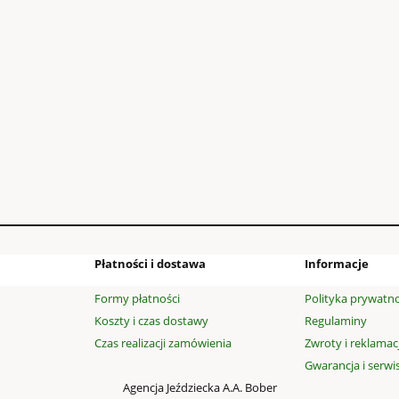
SY WELUROWE - K
rowe (obw.38, wys.47)
99,00 zł
140,40 zł
 regularna:
do koszyka
Płatności i dostawa
Informacje
Formy płatności
Polityka prywatno
Koszty i czas dostawy
Regulaminy
Czas realizacji zamówienia
Zwroty i reklamac
Gwarancja i serwi
Agencja Jeździecka A.A. Bober