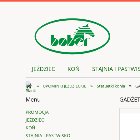
JEŹDZIEC
KOŃ
STAJNIA I PASTWI
»
»
»
UPOMINKI JEŹDZIECKIE
Statuetki konia
GA
Menu
GADŻET-
PROMOCJA
JEŹDZIEC
KOŃ
STAJNIA I PASTWISKO