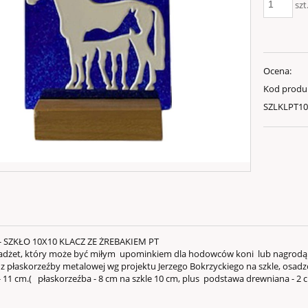
szt
Ocena:
Kod produ
SZLKLPT1
- SZKŁO 10X10 KLACZ ZE ŻREBAKIEM PT
gadżet, który może być miłym upominkiem dla hodowców koni lub nagrod
 płaskorzeźby metalowej wg projektu Jerzego Bokrzyckiego na szkle, osadz
 11 cm.( płaskorzeźba - 8 cm na szkle 10 cm, plus podstawa drewniana - 2 