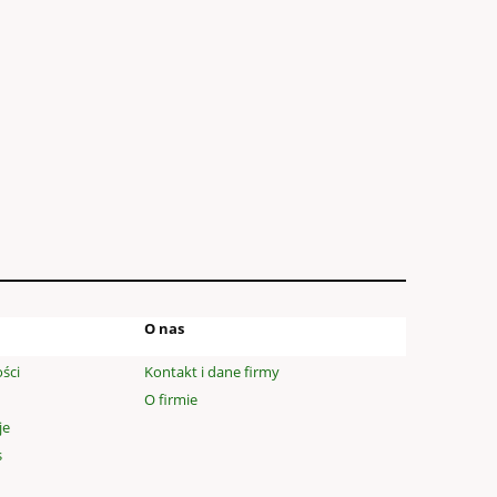
O nas
ści
Kontakt i dane firmy
O firmie
je
s