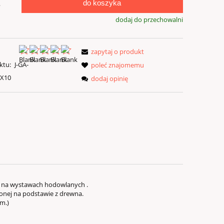
do koszyka
.
dodaj do przechowalni
zapytaj o produkt
ktu:
J-GA-
poleć znajomemu
0X10
dodaj opinię
ą na wystawach hodowlanych .
onej na podstawie z drewna.
cm.)