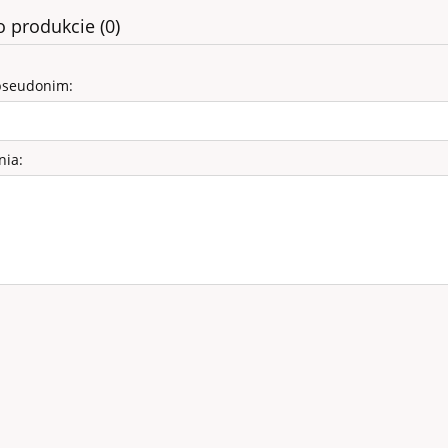
o produkcie (0)
pseudonim:
nia: