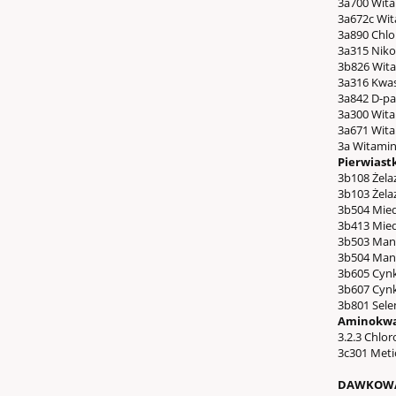
3a700 Wita
3a672c Wit
3a890 Chlo
3a315 Niko
3b826 Wita
3a316 Kwas
3a842 D-pa
3a300 Wita
3a671 Wita
3a Witamin
Pierwiast
3b108 Żela
3b103 Żelaz
3b504 Mied
3b413 Mied
3b503 Mang
3b504 Man
3b605 Cynk
3b607 Cynk
3b801 Selen
Aminokwa
3.2.3 Chlor
3c301 Metio
DAWKOWA