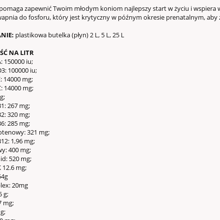
 pomaga zapewnić Twoim młodym koniom najlepszy start w życiu i wspiera w
apnia do fosforu, który jest krytyczny w późnym okresie prenatalnym, aby 
NIE:
plastikowa butelka (płyn) 2 L, 5 L, 25 L
Ć NA LITR
: 150000 iu;
3: 100000 iu;
: 14000 mg;
: 14000 mg;
g;
1: 267 mg;
2: 320 mg;
6: 285 mg;
otenowy:
321 mg;
12: 1,96 mg;
wy:
400 mg;
SY WELUROWE - K
id:
520 mg;
rowe (obw.38, wys.47)
 12.6 mg;
54g
plex: 20mg
99,00 zł
 g;
140,40 zł
7 mg;
 regularna:
g;