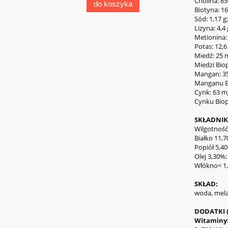
Cholina: 8
do koszyka
Biotyna: 16
Sód: 1,17 g;
Lizyna: 4,4 
Metionina:
Potas: 12,6
Miedź: 25 
Miedzi Biop
Mangan: 3
Manganu Bi
Cynk: 63 m
Cynku Biop
SKŁADNIK
Wilgotność
Białko 11,7
Popiół 5,4
Olej 3,30%;
Włókno< 1
SKŁAD:
woda, mela
DODATKI (
Witaminy