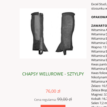
Excel Stud
stosunku w
OPAKOWA
ZAWARTOŚ
Witamina A
Witamina D
Witamina E
Witamina C
Wapno: 13 
Witamina B
Witamina B
Witamina B
Kwas pant
Witamina B
Kwas folio
SZTYLPY
CHAPSY WELUROWE - SZTYLPY
CHAP
N
ikotynam
 30cm
niewymia
Witamina K
Żelazo: 10,
Żelaza Bio
76,00 zł
Magnez: 3,5
 zł
99,00 zł
Kobalt: 16,
Cena regularna:
Cena
Selen 7,2 m