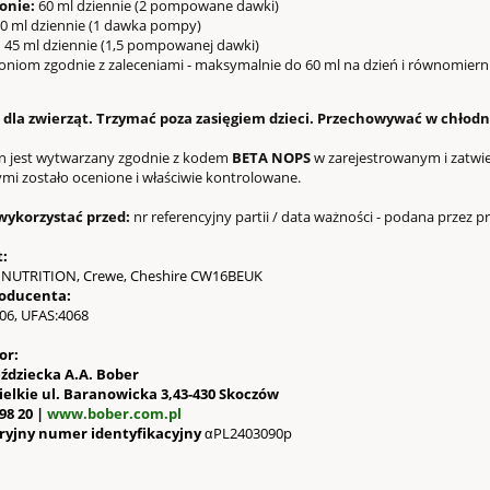
onie:
60 ml dziennie (2 pompowane dawki)
0 ml dziennie (1 dawka pompy)
:
45 ml dziennie (1,5 pompowanej dawki)
niom zgodnie z zaleceniami - maksymalnie do 60 ml na dzień i równomiern
 dla zwierząt. Trzymać poza zasięgiem dzieci. Przechowywać w chłod
n jest wytwarzany zgodnie z kodem
BETA NOPS
w zarejestrowanym i zatwi
mi zostało ocenione i
właściwie kontrolowane.
 wykorzystać przed:
nr referencyjny partii / data ważności - podana przez
t
:
UTRITION, Crewe, Cheshire CW16BEUK
oducenta:
06, UFAS:4068
or:
eździecka A.A. Bober
elkie ul. Baranowicka 3,43-430 Skoczów
 98 20 |
www.bober.com.pl
yjny numer identyfikacyjny
αPL2403090p