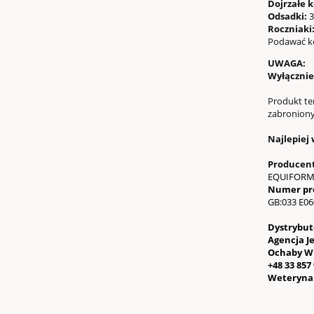
Dojrzałe k
Odsadki:
3
Roczniaki
Podawać ko
UWAGA:
Wyłącznie
Produkt te
zabroniony
Najlepiej
Producen
EQUIFORMN
Numer pr
GB:033 E06
Dystrybut
Agencja J
Ochaby Wi
+48 33 857
Weterynar