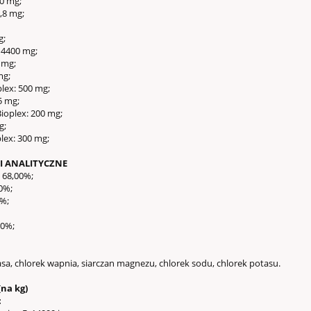
50 mg;
do koszyka
,8 mg;
g;
 4400 mg;
 mg;
mg;
lex: 500 mg;
5 mg;
oplex: 200 mg;
g;
lex: 300 mg;
I ANALITYCZNE
 68,00%;
0%;
0%;
,0%;
sa, chlorek wapnia, siarczan magnezu, chlorek sodu, chlorek potasu.
na kg)
: