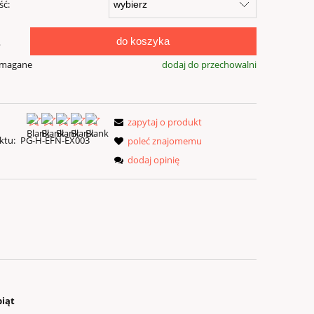
ć:
do koszyka
.
ymagane
dodaj do przechowalni
zapytaj o produkt
ktu:
PG-H-EFN-EX003
poleć znajomemu
dodaj opinię
biąt