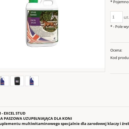
*
Pojemnoś
szt
*
- Pole w
Ocena:
Kod produ
 - EXCEL STUD
A PASZOWA UZUPEŁNIAJĄCA DLA KONI
uplementu multiwitaminowego specjalnie dla zarodowej klaczy i źre