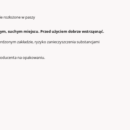
ie rozłożone w paszy
nym, suchym miejscu. Przed użyciem dobrze wstrząsnąć.
erdzonym zakładzie, ryzyko zanieczyszczenia substancjami
 producenta na opakowaniu.