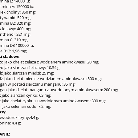
mina E: 14000 iu;
amina A: 150000 iu;
rek choliny: 850 mg;
tynamid: 520 mg;
mina B2: 320 mg;
 foliowy: 400 mg;
nthenol: 321 mg;
mina C: 310 mg;
mina D3 100000 iu;
a B12: 1,96 mg;
ki śladowe:
zo jako chelat żelaza z wodzianem aminokwasu: 20 mg;
o jako siarczan żelazawy: 10,54 g;
ź jako siarczan miedzi: 25 mg;
ź jako chelat miedzi z wodzianem aminokwasu: 500 mg;
an w postaci siarczanu manganu: 35 mg;
gan jako chelat manganu z uwodnionym aminokwasem: 200 mg;
 jako siarczan cynku: 63 mg;
 jako chelat cynku z uwodnionym aminokwasem: 300 mg;
 jako selenian sodu: 7,2 mg;
sy:
owodorek lizyny:4,4 g;
nina: 4,4 g;
NIE: