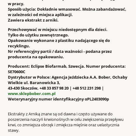
w pracy.
Sposób użycia: Dokładnie wmasować. Można zabandażować,
w zależności od miejsca aplikacji.
Zawiera ekstrakt z arniki.
Przechowywać w miejscu niedostępnym dla dzieci.
Tylko do użytku zewnętrznego.
Opakowanie wykonane z plastiku nadającego się do
recyklingu.
Nr referencyjny partii / data ważności - podana przez
producenta na opakowaniu.
Producent: Eclipse Biofarmab, Szwecja. Numer producenta:
SE70600C
Dystrybutor w Polsce: Agencja Jeździecka A.A. Bober, Ochaby
Wielkie ul. Baranowicka 3,
43-430 Skoczów, +48 33 857 98 20 | +48 512 231 298 |
www.sklepbober.com.pl
Weterynaryjny numer identyfikacyjny αPL2403090p
Ekstrakty z Arniką znane są od dawna i często używane do
poszerzenia naczyń krwionośnych w celu zwiększenia przepływu
krwi, co zmniejsza obrzęk i zmiękcza mięśnie oraz uelastycznia
stawy.