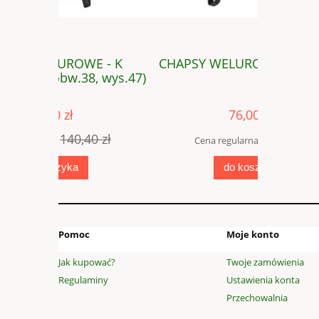
 - K
CHAPSY WELUROWE - SZTYLPY
CHAPSY 
, wys.47)
wyso
76,00 zł
0 zł
99,00 zł
Cena regularna:
Cen
do koszyka
Pomoc
Moje konto
Jak kupować?
Twoje zamówienia
Regulaminy
Ustawienia konta
Przechowalnia