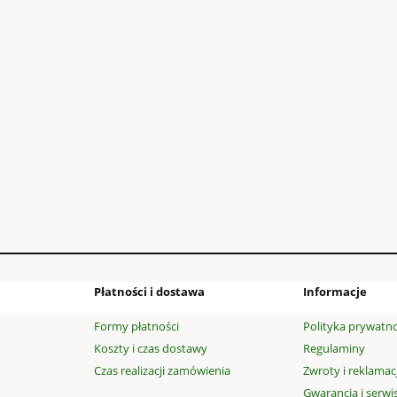
WELUROWE - SZTYLPY
kość poniżej 30cm
54,00 zł
99,00 zł
a regularna:
do koszyka
Płatności i dostawa
Informacje
Formy płatności
Polityka prywatno
Koszty i czas dostawy
Regulaminy
Czas realizacji zamówienia
Zwroty i reklamac
Gwarancja i serwi