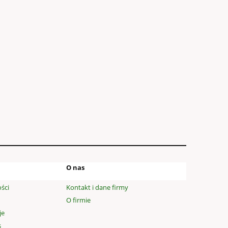
O nas
ści
Kontakt i dane firmy
O firmie
je
s