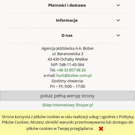
Płatności i dostawa
Informacje
O nas
Agencja Jeździecka A.A. Bober
ul. Baranowicka 3
43-430 Ochaby Wielkie
NIP: 548-11-45-564
Tel.
+48 33 857 98 20
e-mail:
hurt@bober.com.pl
Godziny otwarcia:
Pn – Pt: 9:00 – 17:00
pokaż pełną wersję strony
Sklep internetowy Shoper.pl
Strona korzysta z plików cookies w celu realizacji usług i zgodnie z Polityką
Plików Cookies. Możesz określić warunki przechowywania lub dostępu do
plików cookies w Twojej przeglądarce.