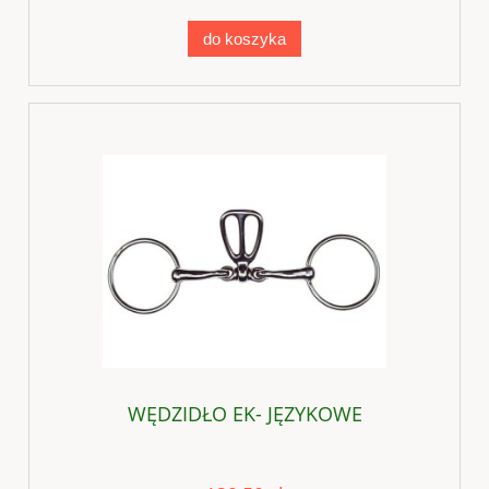
do koszyka
WĘDZIDŁO EK- JĘZYKOWE