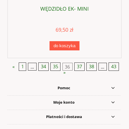
WĘDZIDŁO EK- MINI
69,50 zł
do koszyka
«
1
...
34
35
36
37
38
...
43
»
Pomoc
Moje konto
Płatności i dostawa