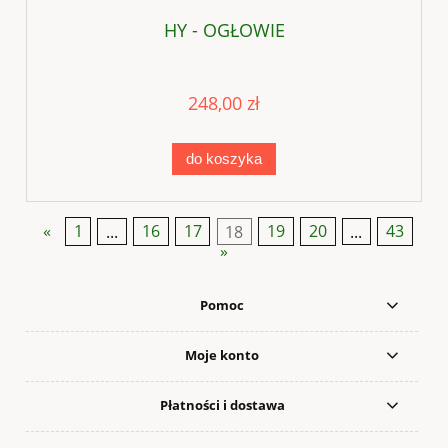
HY - OGŁOWIE
248,00 zł
do koszyka
«
1
...
16
17
18
19
20
...
43
»
Pomoc
Moje konto
Płatności i dostawa