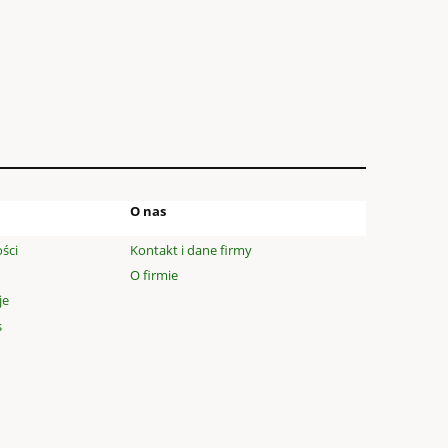
O nas
ści
Kontakt i dane firmy
O firmie
je
s