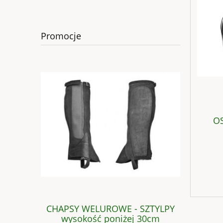
Promocje
OS
SZTYLPY
CHAPSY WELUROWE - SZTYLPY
CHAP
wysokość poniżej 30cm
niewymia