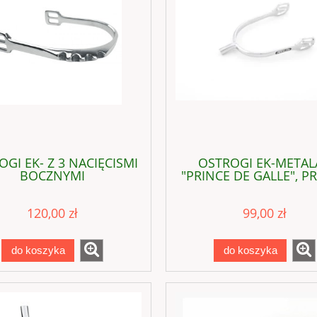
GI EK- Z 3 NACIĘCISMI
OSTROGI EK-METAL
BOCZNYMI
"PRINCE DE GALLE", P
15 mm
120,00 zł
99,00 zł
E SWEDE CLAY glinka
EFFOL ADVENTOWY KALENDA
PREZENTOWY
do koszyka
do koszyka
96,00 zł
199,00 zł
do koszyka
do koszyka