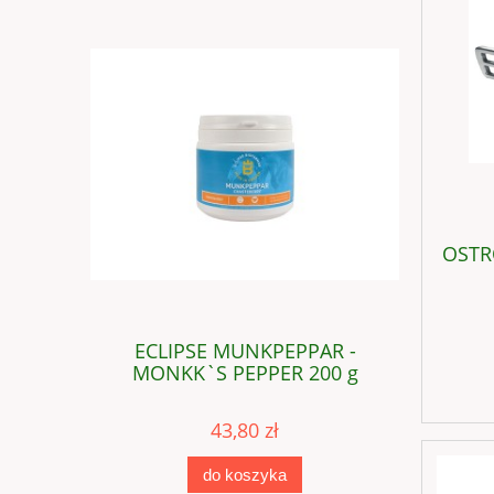
OSTRO
- KISELGUR
ECLIPSE MUNKPEPPAR -
ECLIPS
MONKK`S PEPPER 200 g
43,80 zł
do koszyka