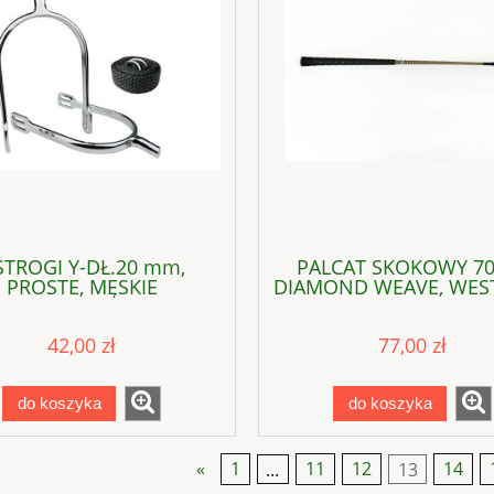
TROGI Y-DŁ.20 mm,
PALCAT SKOKOWY 70
PROSTE, MĘSKIE
DIAMOND WEAVE, WEST
42,00 zł
77,00 zł
do koszyka
do koszyka
SY WELUROWE - K
«
1
...
11
12
13
14
rowe (obw.38, wys.47)