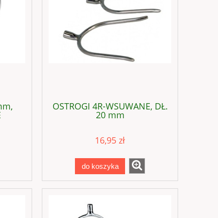
mm,
OSTROGI 4R-WSUWANE, DŁ.
E
20 mm
16,95 zł
do koszyka