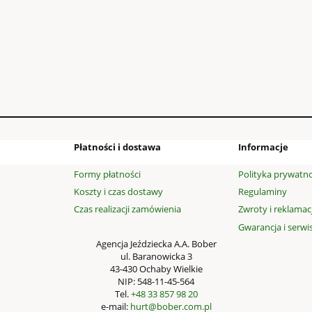
99,00 zł
140,40 zł
 regularna:
do koszyka
Płatności i dostawa
Informacje
Formy płatności
Polityka prywatno
Koszty i czas dostawy
Regulaminy
Czas realizacji zamówienia
Zwroty i reklamac
Gwarancja i serwi
Agencja Jeździecka A.A. Bober
ul. Baranowicka 3
43-430 Ochaby Wielkie
NIP: 548-11-45-564
Tel.
+48 33 857 98 20
e-mail:
hurt@bober.com.pl