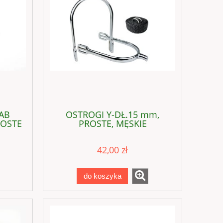
AB
OSTROGI Y-DŁ.15 mm,
ROSTE
PROSTE, MĘSKIE
42,00 zł
RZ
ECLIPSE CALCIUMCARBONATE 6
kg - FODERKRITA
do koszyka
132,00 zł
do koszyka