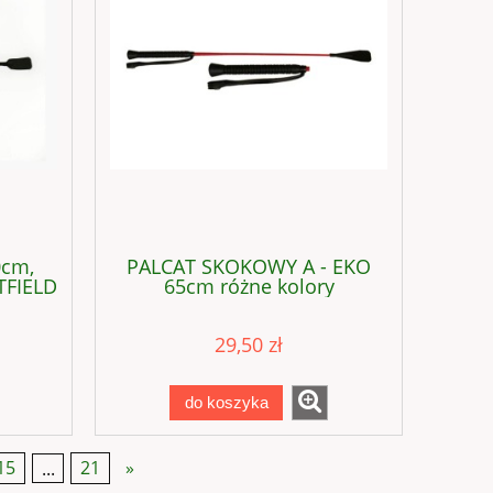
cm,
PALCAT SKOKOWY A - EKO
FIELD
65cm różne kolory
29,50 zł
do koszyka
15
...
21
»