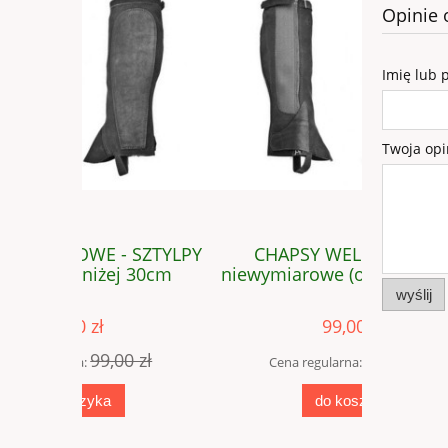
Opinie 
Imię lub 
Twoja opi
SZTYLPY
CHAPSY WELUROWE - K
CHAPSY 
 30cm
niewymiarowe (obw.38, wys.47)
wyślij
99,00 zł
 zł
140,40 zł
Cena regularna:
Cen
do koszyka