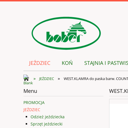
JEŹDZIEC
KOŃ
STAJNIA I PASTWI
»
»
JEŹDZIEC
WEST.KLAMRA do paska barw. COUN
Menu
WEST.K
PROMOCJA
JEŹDZIEC
Odzież jeździecka
Sprzęt jeździecki