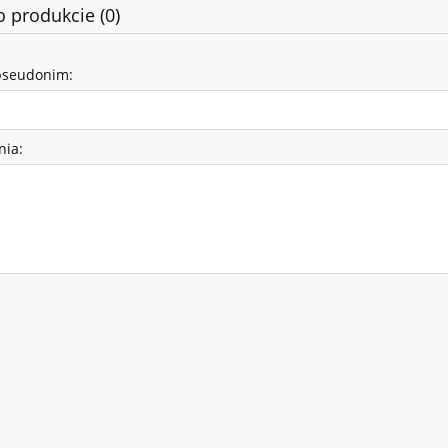
o produkcie (0)
pseudonim:
nia:
WELUROWE - SZTYLPY
76,00 zł
99,00 zł
a regularna:
do koszyka