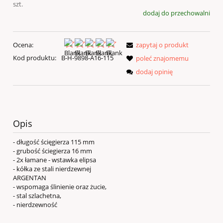
szt.
dodaj do przechowalni
Ocena:
zapytaj o produkt
Kod produktu:
B-H-9898-A16-115
poleć znajomemu
dodaj opinię
Opis
- długość ścięgierza 115 mm
- grubość ściegierza 16 mm
- 2x łamane - wstawka elipsa
- kółka ze stali nierdzewnej
ARGENTAN
- wspomaga ślinienie oraz żucie,
- stal szlachetna,
- nierdzewność