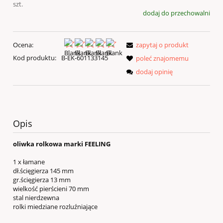
szt.
dodaj do przechowalni
Ocena:
zapytaj o produkt
Kod produktu:
B-EK-601133145
poleć znajomemu
dodaj opinię
Opis
oliwka rolkowa marki FEELING
1 x łamane
dł.ścięgierza 145 mm
gr.ścięgierza 13 mm
wielkość pierścieni 70 mm
stal nierdzewna
rolki miedziane rozluźniające