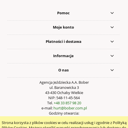
Pomoc
Moje konto
Płatności i dostawa
Informacje
O nas
Agencja Jeździecka A.A. Bober
ul. Baranowicka 3
43-430 Ochaby Wielkie
NIP: 548-11-45-564
Tel.
+48 33 857 98 20
e-mail:
hurt@bober.com.pl
Godziny otwarcia:
Pn – Pt: 9:00 – 17:00
Strona korzysta z plików cookies w celu realizacji usług i zgodnie z Polityką
pokaż pełną wersję strony
Plików Cookies. Możesz określić warunki przechowywania lub dostępu do