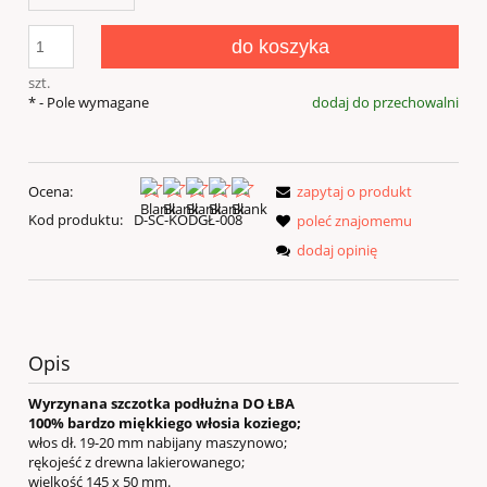
do koszyka
szt.
*
- Pole wymagane
dodaj do przechowalni
Ocena:
zapytaj o produkt
Kod produktu:
D-SC-KODGŁ-008
poleć znajomemu
dodaj opinię
Opis
Wyrzynana szczotka podłużna DO ŁBA
100% bardzo miękkiego włosia koziego;
włos dł. 19-20 mm nabijany maszynowo;
rękojeść z drewna lakierowanego;
wielkość 145 x 50 mm.