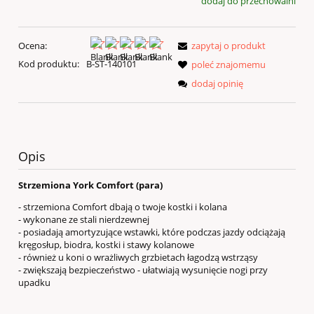
dodaj do przechowalni
Ocena:
zapytaj o produkt
Kod produktu:
B-ST-140101
poleć znajomemu
dodaj opinię
Opis
Strzemiona York Comfort (para)
- strzemiona Comfort dbają o twoje kostki i kolana
- wykonane ze stali nierdzewnej
- posiadają amortyzujące wstawki, które podczas jazdy odciążają
kręgosłup, biodra, kostki i stawy kolanowe
- również u koni o wrażliwych grzbietach łagodzą wstrząsy
- zwiększają bezpieczeństwo - ułatwiają wysunięcie nogi przy
upadku