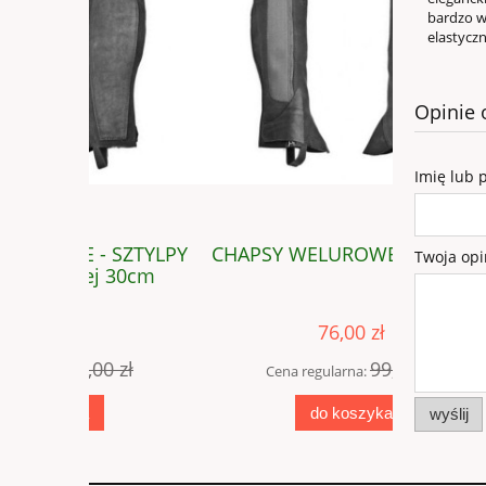
bardzo wyg
elastyczn
Opinie 
Imię lub 
SZTYLPY
CHAPSY WELUROWE - SZTYLPY
CHAP
Twoja opi
 30cm
niewymia
76,00 zł
 zł
99,00 zł
Cena regularna:
Cena
do koszyka
wyślij