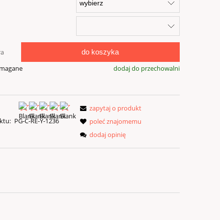
do koszyka
ra
ymagane
dodaj do przechowalni
zapytaj o produkt
ktu:
PG-C-RE-Y-1236
poleć znajomemu
dodaj opinię