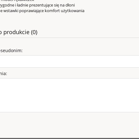
odne i ładnie prezentujące się na dłoni
e wstawki poprawiające komfort użytkowania
o produkcie (0)
pseudonim:
SY WELUROWE - K
nia:
rowe (obw.38, wys.47)
99,00 zł
140,40 zł
 regularna:
do koszyka