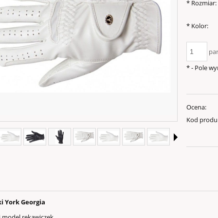
*
Rozmiar:
*
Kolor:
pa
*
- Pole w
Ocena:
Kod produ
i York Georgia
 model rękawiczek