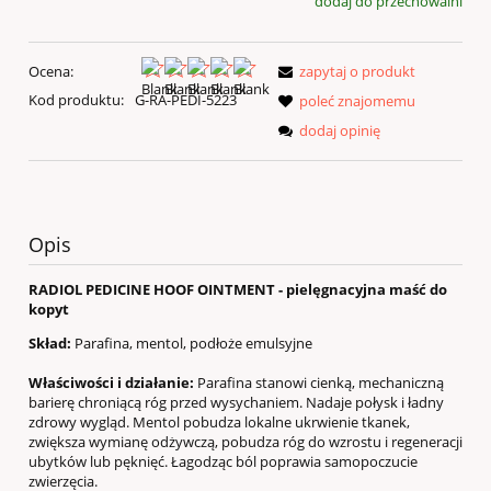
dodaj do przechowalni
Ocena:
zapytaj o produkt
Kod produktu:
G-RA-PEDI-5223
poleć znajomemu
dodaj opinię
Opis
RADIOL PEDICINE HOOF OINTMENT - pielęgnacyjna maść do
kopyt
Skład:
Parafina, mentol, podłoże emulsyjne
Właściwości i działanie:
Parafina stanowi cienką, mechaniczną
barierę chroniącą róg przed wysychaniem. Nadaje połysk i ładny
zdrowy wygląd. Mentol pobudza lokalne ukrwienie tkanek,
zwiększa wymianę odżywczą, pobudza róg do wzrostu i regeneracji
ubytków lub pęknięć. Łagodząc ból poprawia samopoczucie
zwierzęcia.