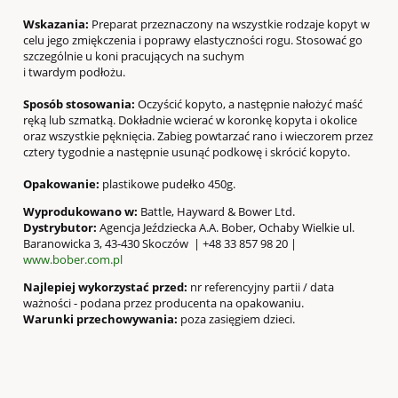
Wskazania:
Preparat przeznaczony na wszystkie rodzaje kopyt w
celu jego zmiękczenia i poprawy elastyczności rogu. Stosować go
szczególnie u koni pracujących na suchym
i twardym podłożu.
Sposób stosowania:
Oczyścić kopyto, a następnie nałożyć maść
ręką lub szmatką. Dokładnie wcierać w koronkę kopyta i okolice
oraz wszystkie pęknięcia. Zabieg powtarzać rano i wieczorem przez
cztery tygodnie a następnie usunąć podkowę i skrócić kopyto.
Opakowanie:
plastikowe pudełko 450g.
Wyprodukowano w:
Battle, Hayward & Bower Ltd.
Dystrybutor:
Agencja Jeździecka A.A. Bober, Ochaby Wielkie ul.
Baranowicka 3, 43-430 Skoczów | +48 33 857 98 20 |
www.bober.com.pl
Najlepiej wykorzystać przed:
nr referencyjny partii / data
ważności - podana przez producenta na opakowaniu.
Warunki przechowywania:
poza zasięgiem dzieci.