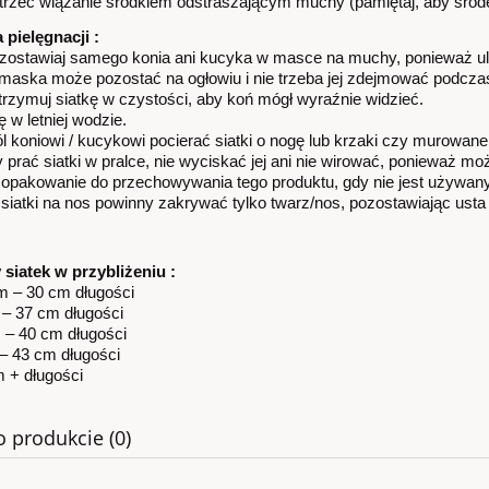
rzeć wiązanie środkiem odstraszającym muchy (pamiętaj, aby środek
do koszyka
 pielęgnacji :
 zostawiaj samego konia ani kucyka w masce na muchy, ponieważ ule
maska może pozostać na ogłowiu i nie trzeba jej zdejmować podczas
rzymuj siatkę w czystości, aby koń mógł wyraźnie widzieć.
 w letniej wodzie.
l koniowi / kucykowi pocierać siatki o nogę lub krzaki czy murowane
y prać siatki w pralce, nie wyciskać jej ani nie wirować, ponieważ 
opakowanie do przechowywania tego produktu, gdy nie jest używany
 siatki na nos powinny zakrywać tylko twarz/nos, pozostawiając usta 
siatek w przybliżeniu :
m – 30 cm długości
 – 37 cm długości
 – 40 cm długości
 – 43 cm długości
m + długości
o produkcie (0)