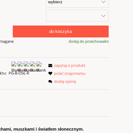
do koszyka
.
ymagane
dodaj do przechowalni
zapytaj o produkt
ktu:
PG-B-OSŁ-R
poleć znajomemu
dodaj opinię
chami, muszkami i światłem słonecznym.