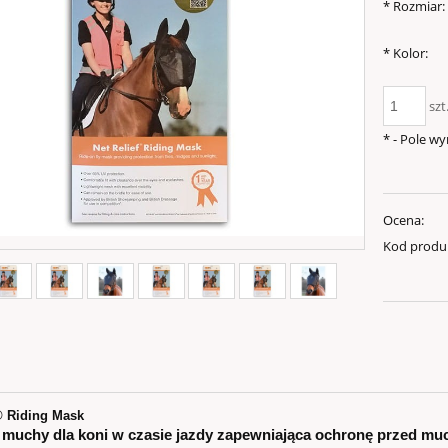
*
Rozmiar:
*
Kolor:
szt
*
- Pole w
Ocena:
Kod produ
® Riding Mask
a muchy dla koni w czasie jazdy zapewniająca ochronę przed mu