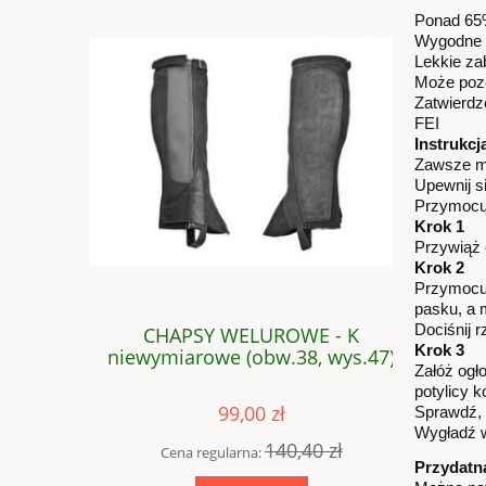
Ponad 65
Wygodne d
Lekkie za
Może pozo
Zatwierdz
FEI
Instrukcj
Zawsze mi
Upewnij s
Przymocuj
Krok 1
Przywiąż 
Krok 2
Przymocuj
pasku, a 
Dociśnij 
SZTYLPY
CHAPSY WELUROWE - K
CHAPSY 
Krok 3
 30cm
niewymiarowe (obw.38, wys.47)
Załóż ogł
potylicy k
99,00 zł
Sprawdź, 
Wygładź w
 zł
140,40 zł
Cena regularna:
Cen
Przydatn