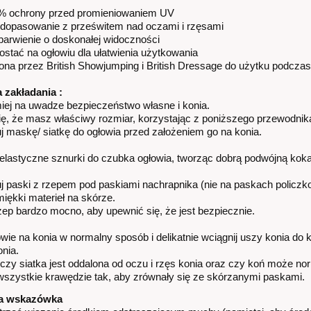
% ochrony przed promieniowaniem UV
opasowanie z prześwitem nad oczami i rzęsami
barwienie o doskonałej widoczności
stać na ogłowiu dla ułatwienia użytkowania
ona przez British Showjumping i British Dressage do użytku podcza
a zakładania :
ej na uwadze bezpieczeństwo własne i konia.
ię, że masz właściwy rozmiar, korzystając z poniższego przewodnik
 maskę/ siatkę do ogłowia przed założeniem go na konia.
elastyczne sznurki do czubka ogłowia, tworząc dobrą podwójną kok
 paski z rzepem pod paskiami nachrapnika (nie na paskach policzko
miękki materieł na skórze.
rzep bardzo mocno, aby upewnić się, że jest bezpiecznie.
WELUROWE - SZTYLPY
owie na konia w normalny sposób i delikatnie wciągnij uszy konia do
onia.
76,00 zł
czy siatka jest oddalona od oczu i rzęs konia oraz czy koń może no
szystkie krawędzie tak, aby zrównały się ze skórzanymi paskami.
99,00 zł
a regularna:
a wskazówka