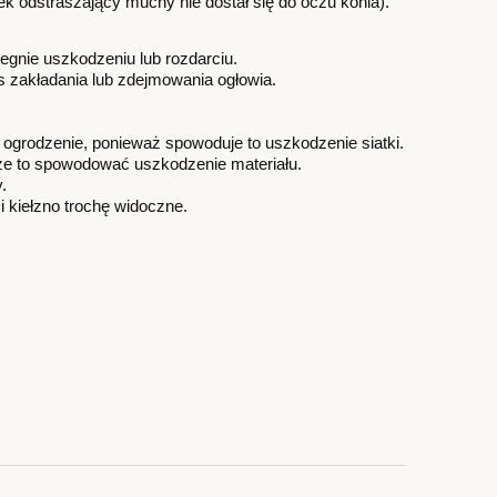
 odstraszający muchy nie dostał się do oczu konia).
gnie uszkodzeniu lub rozdarciu.
 zakładania lub zdejmowania ogłowia.
 ogrodzenie, ponieważ spowoduje to uszkodzenie siatki.
może to spowodować uszkodzenie materiału.
.
i kiełzno trochę widoczne.