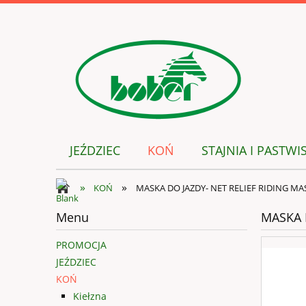
JEŹDZIEC
KOŃ
STAJNIA I PASTWI
»
»
KOŃ
MASKA DO JAZDY- NET RELIEF RIDING MA
Menu
MASKA 
PROMOCJA
JEŹDZIEC
KOŃ
Kiełzna