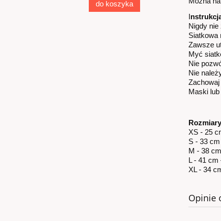
Można nat
do koszyka
I
nstrukcja
Nigdy nie
Siatkowa 
Zawsze ut
Myć siatkę
Nie pozwó
Nie należ
Zachowaj 
Maski lub
Rozmiary 
XS - 25 c
S - 33 cm
M - 38 cm
L - 41 cm
XL - 34 c
Opinie 