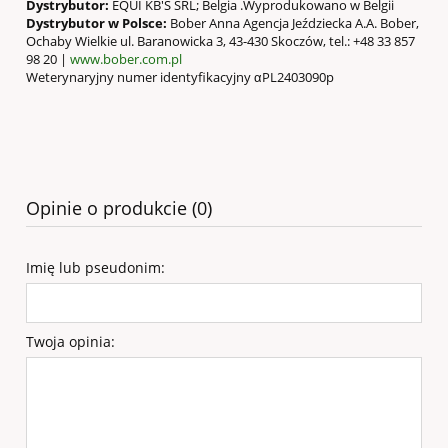
Dystrybutor:
EQUI KB'S SRL; Belgia .Wyprodukowano w Belgii
Dystrybutor w Polsce:
Bober Anna Agencja Jeździecka A.A. Bober,
Ochaby Wielkie ul. Baranowicka 3, 43-430 Skoczów, tel.: +48 33 857
98 20 |
www.bober.com.pl
Weterynaryjny numer identyfikacyjny αPL2403090p
Opinie o produkcie (0)
Imię lub pseudonim:
Twoja opinia: