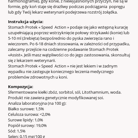
harmonogramie), gdy konie, z niewyjaśnionych przyczyn, nie są w
formie, gdy koń staje się drażliwy podczas podciągania popręgu
lub gdy Twój lekarz weterynarii podejrzewa rozstrój żołądka.
Instrukcja użycia:
Stomach Protek « Speed Action » podaje się jako wstępną kurację
uzupełniającą poprzez wstrzyknięcie połowy strzykawki (konie) lub
5-10 ml (źrebięta) bezpośrednio do pyska zwierzęcia rano i
wieczorem. Po 6-18 dniach stosowania, w zależności od przypadku,
zalecamy przejście na codzienne podawanie Stomach Protek
«Assist». Jeśli masz wątpliwości co do jego zastosowania, skonsultuj
się z lekarzem weterynarii.
Stomach Protek « Speed Action » nie jest lekiem i w żadnym
wypadku nie zastępuje koniecznego leczenia medycznego
problemów zdrowotnych u koni.
Kompozycja:
Sfermentowane kiełki zbóż, sorbitol, sól, Litothamnium, woda.
Produkt nie zawiera genetycznie modyfikowanej soi.
Analiza laboratoryjna (na 100 g):
Białko surowe: 1,5%
Celuloza surowa: <2,0%
Surowe lipidy: 1,0%
Popiół surowy: 19,0%
Sód: 1,5%
Selen: 0,15 mg/100 g