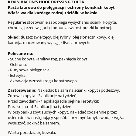
KEVIN BACON'S HOOF DRESSING ŻÓŁTA
Pasta laurowa do pielęgnacji i ochrony końskich kopyt
Właściwa dla każdego rodzaju ściółki w boksie
Regularne stosowanie zapobiega wysychaniu ścianki kopyta,
chroni ją przed wilgocią i pobudza wzrost puszki kopytnej.
Skład:
tłuszcz zwierzęcy, olej rybny, olej słonecznikowy, olej
karanja, macerowany wyciąg z liści laurowych.
Polecane na:
- Suche kopyta, łamliwy róg, pęknięcia kopyt.
- Ochrona.
- Rutynowa pielęgnacja.
- Estetyka.
- Aktywacja wzrostu rogu kopytowego.
Zastosowanie:
Nakładać balsam na ścianki kopyt i podeszwy.
Zdrowe kopyta - 3 aplikacje na tydzień;
Przed zawodami - 1 aplikacja (dla piękna i estetyki);
Pora sucha - 4-5 aplikacji na tydzień.
W przypadku zbyt suchych kopyt, nakładać codziennie przez
osiem dni, w następujący sposób - przemyć kopyta wodą z węża,
wysuszyć, pokryć balsamem.
Warto poradzić się kowala.