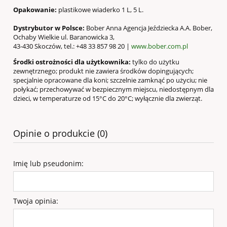
Opakowanie:
plastikowe wiaderko 1 L, 5 L.
Dystrybutor w Polsce:
Bober Anna Agencja Jeździecka A.A. Bober,
Ochaby Wielkie ul. Baranowicka 3,
43-430 Skoczów, tel.: +48 33 857 98 20 |
www.bober.com.pl
Środki ostrożności dla użytkownika:
tylko do użytku
zewnętrznego; produkt nie zawiera środków dopingujących;
specjalnie opracowane dla koni; szczelnie zamknąć po użyciu; nie
połykać; przechowywać w bezpiecznym miejscu, niedostępnym dla
dzieci, w temperaturze od 15°C do 20°C; wyłącznie dla zwierząt.
Opinie o produkcie (0)
Imię lub pseudonim:
Twoja opinia: