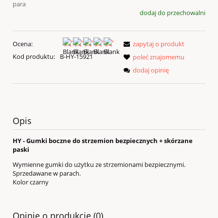
para
dodaj do przechowalni
Ocena:
zapytaj o produkt
Kod produktu:
B-HY-15921
poleć znajomemu
dodaj opinię
Opis
HY - Gumki boczne do strzemion bezpiecznych + skórzane
paski
Wymienne gumki do użytku ze strzemionami bezpiecznymi.
Sprzedawane w parach.
Kolor czarny
Opinie o produkcie (0)