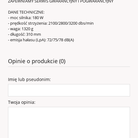
ZAPEWNIAMY SERWIS GWARANCYJNY I POGWARANCYJNY
DANE TECHNICZNE:
- moc silnika: 180 W
- prędkość strzyżenia: 2100/2800/3200 dbs/min
- waga: 1320 g
- długość: 310 mm
- emisja hałasu (LpA): 72/75/78 dB(A)
Opinie o produkcie (0)
Imię lub pseudonim:
Twoja opinia: