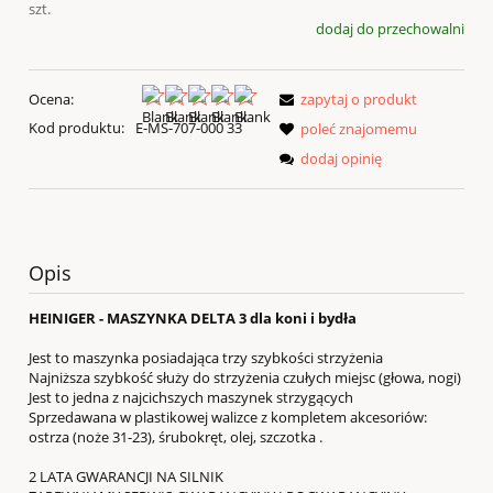
szt.
dodaj do przechowalni
Ocena:
zapytaj o produkt
Kod produktu:
E-MS-707-000 33
poleć znajomemu
dodaj opinię
Opis
HEINIGER - MASZYNKA DELTA 3 dla koni i bydła
Jest to maszynka posiadająca trzy szybkości strzyżenia
Najniższa szybkość służy do strzyżenia czułych miejsc (głowa, nogi)
Jest to jedna z najcichszych maszynek strzygących
Sprzedawana w plastikowej walizce z kompletem akcesoriów:
ostrza (noże 31-23), śrubokręt, olej, szczotka .
2 LATA GWARANCJI NA SILNIK