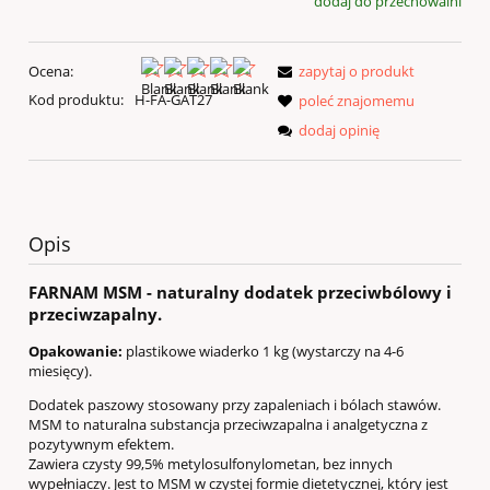
dodaj do przechowalni
Ocena:
zapytaj o produkt
Kod produktu:
H-FA-GAT27
poleć znajomemu
dodaj opinię
Opis
FARNAM MSM -
naturalny dodatek przeciwbólowy i
przeciwzapalny.
Opakowanie:
plastikowe wiaderko 1 kg (wystarczy na 4-6
miesięcy).
Dodatek paszowy stosowany przy zapaleniach i bólach stawów.
MSM to naturalna substancja przeciwzapalna i analgetyczna z
pozytywnym efektem.
Zawiera czysty 99,5% metylosulfonylometan, bez innych
wypełniaczy. Jest to MSM w czystej formie dietetycznej, który jest