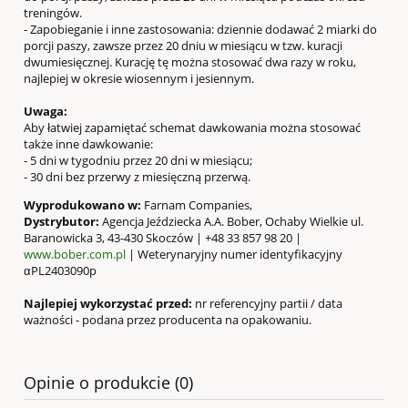
treningów.
- Zapobieganie i inne zastosowania: dziennie dodawać 2 miarki do
porcji paszy, zawsze przez 20 dniu w miesiącu w tzw. kuracji
dwumiesięcznej. Kurację tę można stosować dwa razy w roku,
najlepiej w okresie wiosennym i jesiennym.
Uwaga:
Aby łatwiej zapamiętać schemat dawkowania można stosować
także inne dawkowanie:
- 5 dni w tygodniu przez 20 dni w miesiącu;
- 30 dni bez przerwy z miesięczną przerwą.
Wyprodukowano w:
Farnam Companies,
Dystrybutor:
Agencja Jeździecka A.A. Bober, Ochaby Wielkie ul.
Baranowicka 3, 43-430 Skoczów | +48 33 857 98 20 |
www.bober.com.pl
| Weterynaryjny numer identyfikacyjny
αPL2403090p
Najlepiej wykorzystać przed:
nr referencyjny partii / data
ważności - podana przez producenta na opakowaniu.
Opinie o produkcie (0)