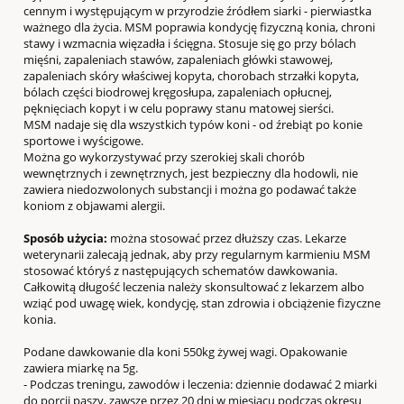
cennym i występującym w przyrodzie źródłem siarki - pierwiastka
ważnego dla życia. MSM poprawia kondycję fizyczną konia, chroni
stawy i wzmacnia więzadła i ścięgna. Stosuje się go przy bólach
mięśni, zapaleniach stawów, zapaleniach główki stawowej,
zapaleniach skóry właściwej kopyta, chorobach strzałki kopyta,
bólach części biodrowej kręgosłupa, zapaleniach opłucnej,
pęknięciach kopyt i w celu poprawy stanu matowej sierści.
MSM nadaje się dla wszystkich typów koni - od źrebiąt po konie
sportowe i wyścigowe.
Można go wykorzystywać przy szerokiej skali chorób
wewnętrznych i zewnętrznych, jest bezpieczny dla hodowli, nie
zawiera niedozwolonych substancji i można go podawać także
koniom z objawami alergii.
Sposób użycia:
można stosować przez dłuższy czas. Lekarze
weterynarii zalecają jednak, aby przy regularnym karmieniu MSM
stosować któryś z następujących schematów dawkowania.
Całkowitą długość leczenia należy skonsultować z lekarzem albo
wziąć pod uwagę wiek, kondycję, stan zdrowia i obciążenie fizyczne
konia.
Podane dawkowanie dla koni 550kg żywej wagi. Opakowanie
zawiera miarkę na 5g.
- Podczas treningu, zawodów i leczenia: dziennie dodawać 2 miarki
do porcji paszy, zawsze przez 20 dni w miesiącu podczas okresu