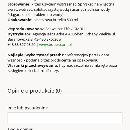
Stosowanie:
Przed użyciem wstrząsnąć. Spryskać na wilgotną
sierść, wetrzeć, spłukać czystą wodą i usunąć nadmiar wody
ściągaczką (zbierakiem do wody).
Opakowanie:
plastikowa butelka 500 ml.
Wy
produkowano w:
Schweizer-Effax GMBH,
Dystrybutor:
Agencja Jeździecka A.A. Bober, Ochaby Wielkie ul.
Baranowicka 3, 43-430 Skoczów
+48 33 857 98 20 |
www.bober.com.pl
Najlepiej wykorzystać przed:
nr referencyjny partii / data
ważności - podana przez producenta na opakowaniu.
Warunki przechowywania:
trzymać szczelnie zamknięte poza
zasięgiem dzieci, chronić oczy.
Opinie o produkcie (0)
Imię lub pseudonim:
Twoja opinia: