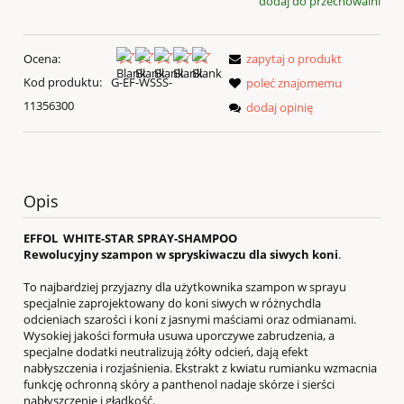
dodaj do przechowalni
Ocena:
zapytaj o produkt
Kod produktu:
G-EF-WSSS-
poleć znajomemu
11356300
dodaj opinię
Opis
EFFOL WHITE-STAR SPRAY-SHAMPOO
Rewolucyjny szampon w spryskiwaczu dla siwych koni
.
To najbardziej przyjazny dla użytkownika szampon w sprayu
specjalnie zaprojektowany do koni siwych w różnychdla
odcieniach szarości i koni z jasnymi maściami oraz odmianami.
Wysokiej jakości formuła usuwa uporczywe zabrudzenia, a
specjalne dodatki neutralizują żółty odcień, dają efekt
nabłyszczenia i rozjaśnienia. Ekstrakt z kwiatu rumianku wzmacnia
funkcję ochronną skóry a panthenol nadaje skórze i sierści
nabłyszczenie i gładkość.