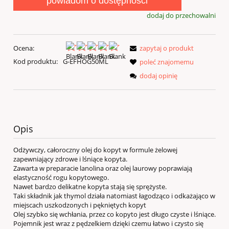
powiadom o dostępności
dodaj do przechowalni
Ocena:
zapytaj o produkt
Kod produktu:
G-EFHOG50ML
poleć znajomemu
dodaj opinię
Opis
Odżywczy, całoroczny olej do kopyt w formule żelowej
zapewniający zdrowe i lśniące kopyta.
Zawarta w preparacie lanolina oraz olej laurowy poprawiają
elastyczność rogu kopytowego.
Nawet bardzo delikatne kopyta stają się sprężyste.
Taki składnik jak thymol działa natomiast łagodząco i odkażająco w
miejscach uszkodzonych i pękniętych kopyt
Olej szybko się wchłania, przez co kopyto jest długo czyste i lśniące.
Pojemnik jest wraz z pędzelkiem dzięki czemu łatwo i czysto się