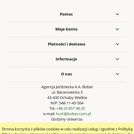
Pomoc
Moje konto
Płatności i dostawa
Informacje
O nas
Agencja Jeździecka A.A. Bober
ul. Baranowicka 3
43-430 Ochaby Wielkie
NIP: 548-11-45-564
Tel.
+48 33 857 98 20
e-mail:
hurt@bober.com.pl
Godziny otwarcia:
Pn – Pt: 9:00 – 17:00
Strona korzysta z plików cookies w celu realizacji usług i zgodnie z Polityką
pokaż pełną wersję strony