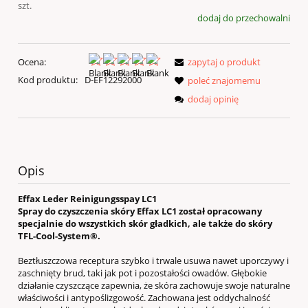
szt.
dodaj do przechowalni
Ocena:
zapytaj o produkt
Kod produktu:
D-EF12292000
poleć znajomemu
dodaj opinię
Opis
Effax Leder Reinigungsspay LC1
Spray do czyszczenia skóry
Effax LC1 został opracowany
specjalnie do wszystkich skór gładkich, ale także do skóry
TFL-Cool-System®.
Beztłuszczowa receptura szybko i trwale usuwa nawet uporczywy i
zaschnięty brud, taki jak pot i pozostałości owadów. Głębokie
działanie czyszczące zapewnia, że ​​skóra zachowuje swoje naturalne
właściwości i antypoślizgowość. Zachowana jest oddychalność