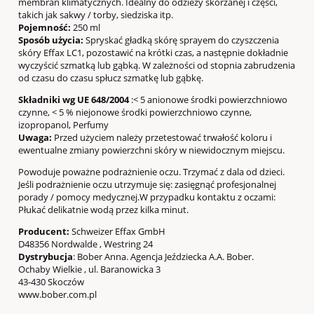
membran klimatycznych. Idealny do odzieży skórzanej i części,
takich jak sakwy / torby, siedziska itp.
Pojemność:
250 ml
Sposób użycia:
Spryskać gładką skórę sprayem do czyszczenia
skóry Effax LC1, pozostawić na krótki czas, a następnie dokładnie
wyczyścić szmatką lub gąbką. W zależności od stopnia zabrudzenia
od czasu do czasu spłucz szmatkę lub gąbkę.
Składniki wg UE 648/2004
:< 5 anionowe środki powierzchniowo
czynne, < 5 % niejonowe środki powierzchniowo czynne,
izopropanol, Perfumy
Uwaga:
Przed użyciem należy przetestować trwałość koloru i
ewentualne zmiany powierzchni skóry w niewidocznym miejscu.
Powoduje poważne podrażnienie oczu. Trzymać z dala od dzieci.
Jeśli podrażnienie oczu utrzymuje się: zasięgnąć profesjonalnej
porady / pomocy medycznej.W przypadku kontaktu z oczami:
Płukać delikatnie wodą przez kilka minut.
Producent:
Schweizer Effax GmbH
D48356 Nordwalde , Westring 24
Dystrybucja
: Bober Anna. Agencja Jeździecka A.A. Bober.
Ochaby Wielkie , ul. Baranowicka 3
43-430 Skoczów
www.bober.com.pl